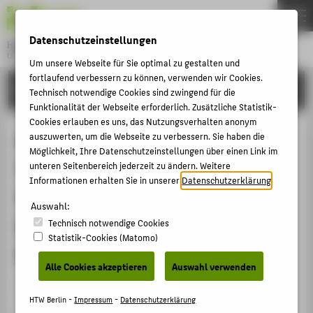
DE
EN
Datenschutzeinstellungen
Hochschule für Technik und Wirtschaft Berlin
University of Applied Sciences
Um unsere Webseite für Sie optimal zu gestalten und
Menu
fortlaufend verbessern zu können, verwenden wir Cookies.
THEMEN
FORSCHUNG
Technisch notwendige Cookies sind zwingend für die
HOCHSCHULE
Funktionalität der Webseite erforderlich. Zusätzliche Statistik-
Cookies erlauben es uns, das Nutzungsverhalten anonym
CAMPUS
Geschichte und Architektur der
auszuwerten, um die Webseite zu verbessern. Sie haben die
Möglichkeit, Ihre Datenschutzeinstellungen über einen Link im
STUDIUM
Transformatorstationen auf Rügen.
unteren Seitenbereich jederzeit zu ändern. Weitere
LEHRE
Informationen erhalten Sie in unserer
Datenschutzerklärung
.
Veranstalter: Deutsche Stiftung
FORSCHUNG
Auswahl:
Denkmalschutz Ortskuratorium
Technisch notwendige Cookies
KARRIERE
Statistik-Cookies (Matomo)
Rügen
INTERNATIONAL
Alle Cookies akzeptieren
Auswahl verwenden
Veranstaltungsbeitrag › Vortrag › 2022
INFORMATIONEN FÜR
HTW Berlin -
Impressum
-
Datenschutzerklärung