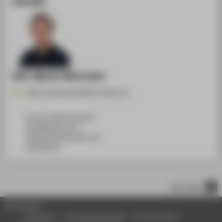
Kontakt
M.A. Martin Käferstein
Martin.Kaeferstein@HTW-Berlin.de
Campus Wilhelminenhof
WH Gebäude A, 007
Wilhelminenhofstraße 75A
12459
Berlin
nach oben
© HTW Berlin
Impressum
Datenschutzhinweise
Barrierefreiheit