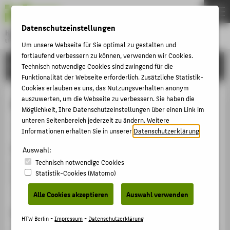
DE
EN
Datenschutzeinstellungen
Hochschule für Technik und Wirtschaft Berlin
University of Applied Sciences
Um unsere Webseite für Sie optimal zu gestalten und
Menu
fortlaufend verbessern zu können, verwenden wir Cookies.
THEMEN
FORSCHUNG
Technisch notwendige Cookies sind zwingend für die
Funktionalität der Webseite erforderlich. Zusätzliche Statistik-
HOCHSCHULE
Cookies erlauben es uns, das Nutzungsverhalten anonym
CAMPUS
auszuwerten, um die Webseite zu verbessern. Sie haben die
Archipelago- Hussein Chalayan
Möglichkeit, Ihre Datenschutzeinstellungen über einen Link im
STUDIUM
unteren Seitenbereich jederzeit zu ändern. Weitere
Veranstaltungsbeitrag › Ausstellungsbeitrag › 2021
Informationen erhalten Sie in unserer
Datenschutzerklärung
.
LEHRE
Veranstaltung
FORSCHUNG
Auswahl:
Technisch notwendige Cookies
Archipelago- Hussein Chalayan
KARRIERE
Statistik-Cookies (Matomo)
POWER STATION OF ART -Shanghai - China, 01.12.2021
INTERNATIONAL
- 20.02.2022
Alle Cookies akzeptieren
Auswahl verwenden
Ergänzende Angaben
INFORMATIONEN FÜR
HTW Berlin -
Impressum
-
Datenschutzerklärung