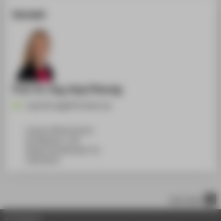
Kontakt
Prof. Dr.-Ing. Anja Pfennig
Anja.Pfennig@HTW-Berlin.de
Campus Wilhelminenhof
WH Gebäude C, 108
Wilhelminenhofstraße 75A
12459
Berlin
nach oben
© HTW Berlin