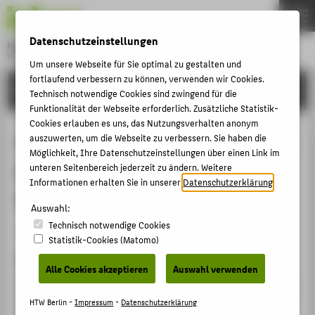
DE
EN
Datenschutzeinstellungen
Hochschule für Technik und Wirtschaft Berlin
University of Applied Sciences
Um unsere Webseite für Sie optimal zu gestalten und
Menu
fortlaufend verbessern zu können, verwenden wir Cookies.
THEMEN
FORSCHUNG
Technisch notwendige Cookies sind zwingend für die
HOCHSCHULE
Funktionalität der Webseite erforderlich. Zusätzliche Statistik-
Cookies erlauben es uns, das Nutzungsverhalten anonym
CAMPUS
Successfully implementing peer-to-
auszuwerten, um die Webseite zu verbessern. Sie haben die
Möglichkeit, Ihre Datenschutzeinstellungen über einen Link im
STUDIUM
peer videos in inverted classroom
unteren Seitenbereich jederzeit zu ändern. Weitere
LEHRE
Informationen erhalten Sie in unserer
Datenschutzerklärung
.
teaching
FORSCHUNG
Auswahl:
Technisch notwendige Cookies
KARRIERE
Veranstaltungsbeitrag › Keynote / Plenarvortrag › 2021
Statistik-Cookies (Matomo)
INTERNATIONAL
Veranstaltung
Alle Cookies akzeptieren
Auswahl verwenden
ICEMT 2021 5th International Conference on Education
INFORMATIONEN FÜR
and Multimedia Technology
HTW Berlin -
Impressum
-
Datenschutzerklärung