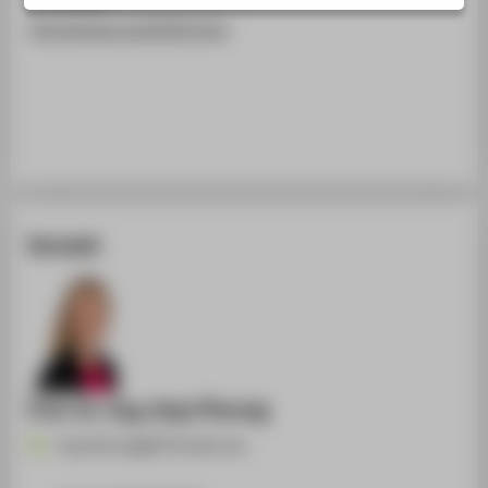
STUDIENINTERESSIERTE
http://iceel.org/2020.html
STUDIERENDE
UNTERNEHMEN
ALUMNI
PRESSE
BESCHÄFTIGTE
Kontakt
BELIEBTE SEITEN
DIGITALE DIENSTE
SERVICE
ÜBER DIE HTW BERLIN
Prof. Dr.-Ing. Anja Pfennig
Anja.Pfennig@HTW-Berlin.de