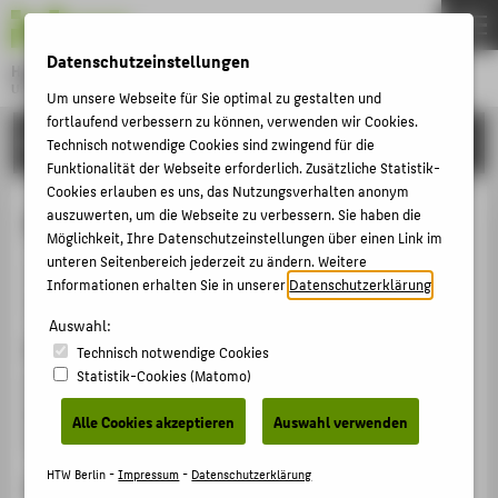
DE
EN
Datenschutzeinstellungen
Hochschule für Technik und Wirtschaft Berlin
University of Applied Sciences
Um unsere Webseite für Sie optimal zu gestalten und
Menu
fortlaufend verbessern zu können, verwenden wir Cookies.
THEMEN
FORSCHUNG
Technisch notwendige Cookies sind zwingend für die
HOCHSCHULE
Funktionalität der Webseite erforderlich. Zusätzliche Statistik-
Cookies erlauben es uns, das Nutzungsverhalten anonym
CAMPUS
E-Learning and Blended Learning
auszuwerten, um die Webseite zu verbessern. Sie haben die
Möglichkeit, Ihre Datenschutzeinstellungen über einen Link im
STUDIUM
unteren Seitenbereich jederzeit zu ändern. Weitere
Veranstaltungsbeitrag › Moderation / Session Chair ›
LEHRE
Informationen erhalten Sie in unserer
Datenschutzerklärung
.
2020
FORSCHUNG
Auswahl:
Veranstaltung
Technisch notwendige Cookies
KARRIERE
Statistik-Cookies (Matomo)
ICEEL 2020 The 4th International Conference on
INTERNATIONAL
Education and E-Learning
Alle Cookies akzeptieren
Auswahl verwenden
Tsuru, Japan virtual, 05.11.2020 - 07.11.2020
INFORMATIONEN FÜR
HTW Berlin -
Impressum
-
Datenschutzerklärung
Homepage