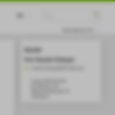
DE
EN
Informationen für
Kontakt
Prof. Hussein Chalayan
Hussein.Chalayan@HTW-Berlin.de
Campus Wilhelminenhof
WH Gebäude A, 431
Wilhelminenhofstraße 75A
12459
Berlin