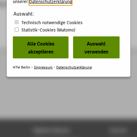
unserer
Datenschutzerklärung
.
/www.mkg-hamburg.de/ausstellungen/sprache-mode
Auswahl:
Technisch notwendige Cookies
Statistik-Cookies (Matomo)
Alle Cookies
Auswahl
akzeptieren
verwenden
HTW Berlin -
Impressum
-
Datenschutzerklärung
Digitale Dienste
Service