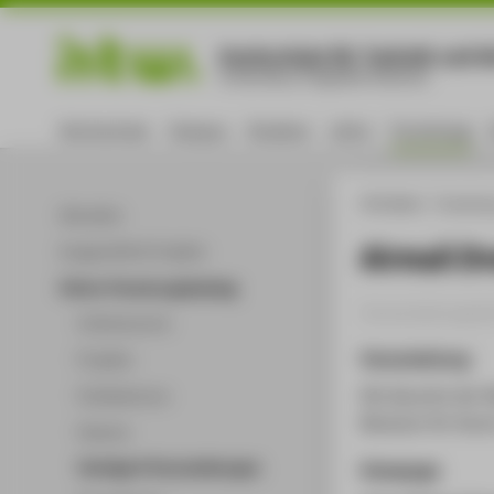
Hochschule für Technik und Wi
University of Applied Sciences
Hochschule
Campus
Studium
Lehre
Forschung
HTW Berlin
Forschu
Aktuelles
Airmail D
Ausgewählte Projekte
Online-Forschungskatalog
Veranstaltungsbei
Volltextsuche
Veranstaltung
Projekte
Die Sprache der 
Publikationen
Museum für Kuns
Patente
Vorträge & Veranstaltungen
Homepage