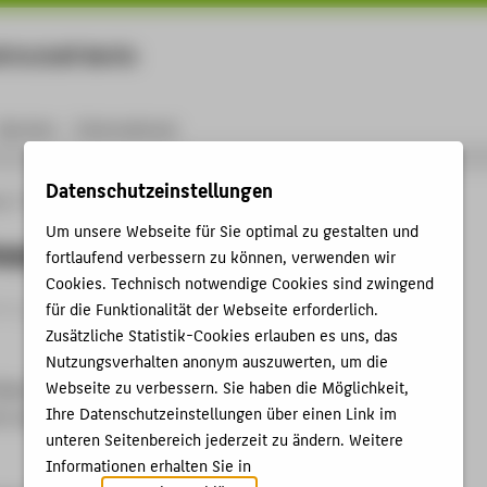
rtschaft Berlin
Menu
Karriere
International
Datenschutzeinstellungen
ng
Online-Forschungskatalog
Vorträge & Veranstaltungen
Airmail Dress
Um unsere Webseite für Sie optimal zu gestalten und
ress
fortlaufend verbessern zu können, verwenden wir
Cookies. Technisch notwendige Cookies sind zwingend
trag › Ausstellungsbeitrag › 2020
für die Funktionalität der Webseite erforderlich.
Zusätzliche Statistik-Cookies erlauben es uns, das
Nutzungsverhalten anonym auszuwerten, um die
Webseite zu verbessern. Sie haben die Möglichkeit,
Mode - The Language of Fashion
Ihre Datenschutzeinstellungen über einen Link im
t und Gewerbe Hamburg, 14.08.2020 - 26.02.2023
unteren Seitenbereich jederzeit zu ändern. Weitere
Informationen erhalten Sie in