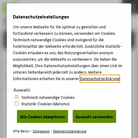
DE
EN
Datenschutzeinstellungen
Hochschule für Technik und Wirtschaft Berlin
University of Applied Sciences
Um unsere Webseite für Sie optimal zu gestalten und
Menu
fortlaufend verbessern zu können, verwenden wir Cookies.
THEMEN
FORSCHUNG
Technisch notwendige Cookies sind zwingend für die
Funktionalität der Webseite erforderlich. Zusätzliche Statistik-
HOCHSCHULE
Cookies erlauben es uns, das Nutzungsverhalten anonym
CAMPUS
auszuwerten, um die Webseite zu verbessern. Sie haben die
Indoor and Outdoor Ageing of
Möglichkeit, Ihre Datenschutzeinstellungen über einen Link im
STUDIUM
Perovskite Solar Cells: Long-Term
unteren Seitenbereich jederzeit zu ändern. Weitere
LEHRE
Informationen erhalten Sie in unserer
Datenschutzerklärung
.
Stability vs Meta-Stability
FORSCHUNG
Auswahl:
Technisch notwendige Cookies
KARRIERE
Veranstaltungsbeitrag › Vortrag › 2022
Statistik-Cookies (Matomo)
INTERNATIONAL
Veranstaltung
Alle Cookies akzeptieren
Auswahl verwenden
8th World Conference on PV Energy Conversion
INFORMATIONEN FÜR
Milano, Italy, 26.09.2022 - 30.09.2022
HTW Berlin -
Impressum
-
Datenschutzerklärung