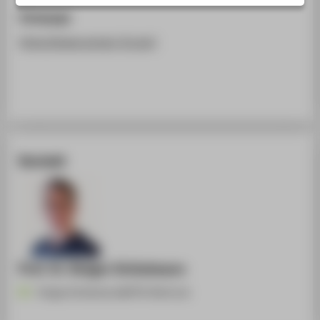
STUDIENINTERESSIERTE
Homepage
STUDIERENDE
https://www.wcpec-8.com/
UNTERNEHMEN
ALUMNI
PRESSE
BESCHÄFTIGTE
Kontakt
BELIEBTE SEITEN
DIGITALE DIENSTE
SERVICE
ÜBER DIE HTW BERLIN
Prof. Dr. Rutger Schlatmann
Rutger.Schlatmann@HTW-Berlin.de