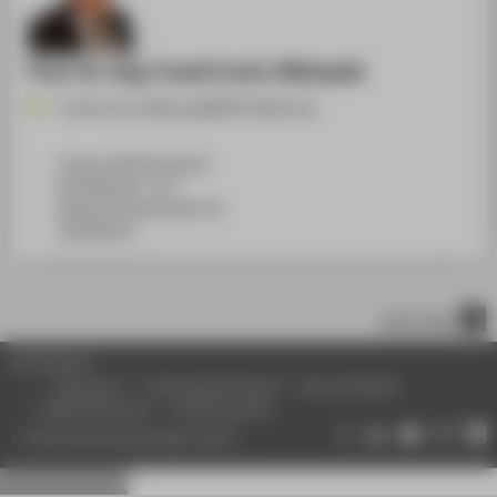
Prof. Dr.-Ing. Frank Fuchs-Kittowski
Frank.Fuchs-Kittowski@HTW-Berlin.de
Campus Wilhelminenhof
WH Gebäude C, 175
Wilhelminenhofstraße 75A
12459
Berlin
nach oben
© HTW Berlin
Impressum
Datenschutzhinweise
Barrierefreiheit
Gebärdensprache
Leichte Sprache
Datenschutzeinstellungen ändern