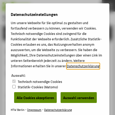
DE
EN
Datenschutzeinstellungen
Hochschule für Technik und Wirtschaft Berlin
University of Applied Sciences
Um unsere Webseite für Sie optimal zu gestalten und
Menu
fortlaufend verbessern zu können, verwenden wir Cookies.
THEMEN
FORSCHUNG
Technisch notwendige Cookies sind zwingend für die
HOCHSCHULE
Funktionalität der Webseite erforderlich. Zusätzliche Statistik-
Cookies erlauben es uns, das Nutzungsverhalten anonym
CAMPUS
Digitalisierung des
auszuwerten, um die Webseite zu verbessern. Sie haben die
Möglichkeit, Ihre Datenschutzeinstellungen über einen Link im
STUDIUM
Spermatransports – Anforderungen
unteren Seitenbereich jederzeit zu ändern. Weitere
LEHRE
Informationen erhalten Sie in unserer
Datenschutzerklärung
.
und Softwarearchi-tektur
FORSCHUNG
Auswahl:
Technisch notwendige Cookies
KARRIERE
Veranstaltungsbeitrag › Vortrag › 2022
Statistik-Cookies (Matomo)
INTERNATIONAL
Veranstaltung
Alle Cookies akzeptieren
Auswahl verwenden
GIL 2022
INFORMATIONEN FÜR
Online, 21.02.2022 - 22.02.2022
HTW Berlin -
Impressum
-
Datenschutzerklärung