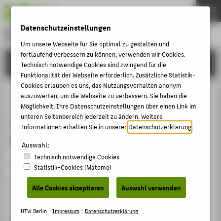
DE
EN
Datenschutzeinstellungen
Hochschule für Technik und Wirtschaft Berlin
University of Applied Sciences
Um unsere Webseite für Sie optimal zu gestalten und
Menu
fortlaufend verbessern zu können, verwenden wir Cookies.
THEMEN
FORSCHUNG
Technisch notwendige Cookies sind zwingend für die
HOCHSCHULE
Funktionalität der Webseite erforderlich. Zusätzliche Statistik-
Cookies erlauben es uns, das Nutzungsverhalten anonym
CAMPUS
»Is this the real world? Potenziale
auszuwerten, um die Webseite zu verbessern. Sie haben die
Möglichkeit, Ihre Datenschutzeinstellungen über einen Link im
STUDIUM
von Augmented Reality für die
unteren Seitenbereich jederzeit zu ändern. Weitere
LEHRE
Informationen erhalten Sie in unserer
Datenschutzerklärung
.
Musikbranche«
FORSCHUNG
Auswahl:
Technisch notwendige Cookies
KARRIERE
Veranstaltungsorganisation › Workshop › 2019
Statistik-Cookies (Matomo)
INTERNATIONAL
Veranstaltungsort, Datum
Alle Cookies akzeptieren
Auswahl verwenden
music commission Berlin, 20.02.2019
INFORMATIONEN FÜR
HTW Berlin -
Impressum
-
Datenschutzerklärung
Rolle bei der Organisation