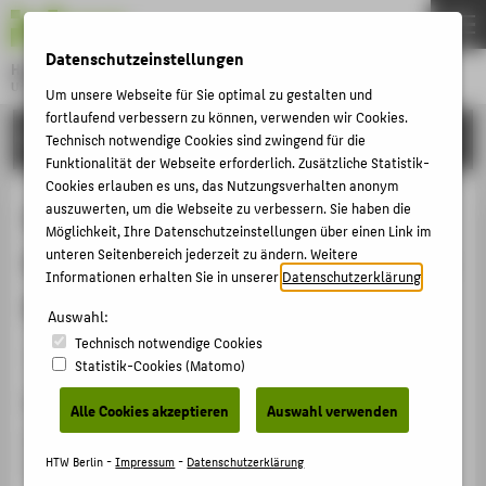
DE
EN
Datenschutzeinstellungen
Hochschule für Technik und Wirtschaft Berlin
University of Applied Sciences
Um unsere Webseite für Sie optimal zu gestalten und
Menu
fortlaufend verbessern zu können, verwenden wir Cookies.
THEMEN
FORSCHUNG
Technisch notwendige Cookies sind zwingend für die
Funktionalität der Webseite erforderlich. Zusätzliche Statistik-
HOCHSCHULE
Cookies erlauben es uns, das Nutzungsverhalten anonym
CAMPUS
auszuwerten, um die Webseite zu verbessern. Sie haben die
Einführung / Kreativer Input:
Möglichkeit, Ihre Datenschutzeinstellungen über einen Link im
STUDIUM
Beispiele für Digital-only und AR im
unteren Seitenbereich jederzeit zu ändern. Weitere
Informationen erhalten Sie in unserer
Datenschutzerklärung
.
LEHRE
Modebereich
FORSCHUNG
Auswahl:
Technisch notwendige Cookies
KARRIERE
Veranstaltungsbeitrag › Vortrag › 2021
Statistik-Cookies (Matomo)
INTERNATIONAL
Veranstaltung
Alle Cookies akzeptieren
Auswahl verwenden
Augmented Reality und Mode
INFORMATIONEN FÜR
HTW Berlin -
Impressum
-
Datenschutzerklärung
HTW Berlin, 23.06.2021