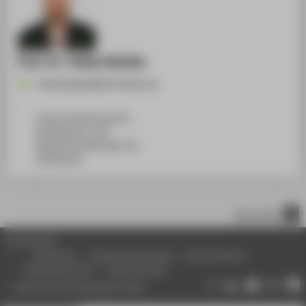
Prof. Dr. Tobias Nettke
Tobias.Nettke@HTW-Berlin.de
Campus Wilhelminenhof
WH Gebäude A, 450
Wilhelminenhofstraße 75A
12459
Berlin
nach oben
© HTW Berlin
Impressum
Datenschutzhinweise
Barrierefreiheit
Gebärdensprache
Leichte Sprache
Datenschutzeinstellungen ändern