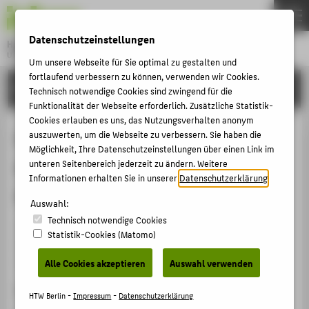
DE
EN
Datenschutzeinstellungen
Hochschule für Technik und Wirtschaft Berlin
University of Applied Sciences
Um unsere Webseite für Sie optimal zu gestalten und
Menu
fortlaufend verbessern zu können, verwenden wir Cookies.
THEMEN
FORSCHUNG
Technisch notwendige Cookies sind zwingend für die
HOCHSCHULE
Funktionalität der Webseite erforderlich. Zusätzliche Statistik-
Cookies erlauben es uns, das Nutzungsverhalten anonym
CAMPUS
Exkursion zur Beobachtung und
auszuwerten, um die Webseite zu verbessern. Sie haben die
Möglichkeit, Ihre Datenschutzeinstellungen über einen Link im
STUDIUM
Analyse museumsspezifischer
unteren Seitenbereich jederzeit zu ändern. Weitere
LEHRE
Informationen erhalten Sie in unserer
Datenschutzerklärung
.
Aktivitäten in Hamburg
FORSCHUNG
Auswahl:
Technisch notwendige Cookies
KARRIERE
Veranstaltungsorganisation › Exkursion zur
Statistik-Cookies (Matomo)
Beobachtung und Analyse museumsspezifischer
INTERNATIONAL
Aktivitäten › 2016
Alle Cookies akzeptieren
Auswahl verwenden
Veranstaltungsort, Datum
INFORMATIONEN FÜR
HTW Berlin -
Impressum
-
Datenschutzerklärung