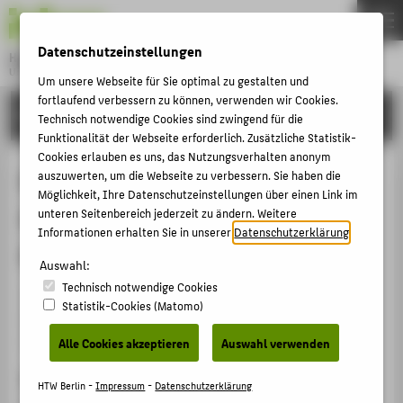
DE
EN
Datenschutzeinstellungen
Hochschule für Technik und Wirtschaft Berlin
University of Applied Sciences
Um unsere Webseite für Sie optimal zu gestalten und
Menu
fortlaufend verbessern zu können, verwenden wir Cookies.
THEMEN
FORSCHUNG
Technisch notwendige Cookies sind zwingend für die
HOCHSCHULE
Funktionalität der Webseite erforderlich. Zusätzliche Statistik-
Cookies erlauben es uns, das Nutzungsverhalten anonym
CAMPUS
Exkursion zur Beobachtung und
auszuwerten, um die Webseite zu verbessern. Sie haben die
Möglichkeit, Ihre Datenschutzeinstellungen über einen Link im
STUDIUM
Analyse museumsspezifischer
unteren Seitenbereich jederzeit zu ändern. Weitere
LEHRE
Informationen erhalten Sie in unserer
Datenschutzerklärung
.
Aktivitäten in Dresden
FORSCHUNG
Auswahl:
Technisch notwendige Cookies
KARRIERE
Veranstaltungsorganisation › Exkursion zur
Statistik-Cookies (Matomo)
Beobachtung und Analyse museumsspezifischer
INTERNATIONAL
Aktivitäten › 2018
Alle Cookies akzeptieren
Auswahl verwenden
Veranstaltungsort, Datum
INFORMATIONEN FÜR
HTW Berlin -
Impressum
-
Datenschutzerklärung