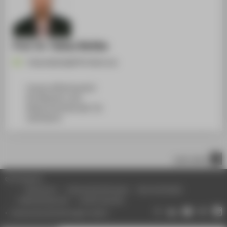
Prof. Dr. Tobias Nettke
Tobias.Nettke@HTW-Berlin.de
Campus Wilhelminenhof
WH Gebäude A, 450
Wilhelminenhofstraße 75A
12459
Berlin
nach oben
© HTW Berlin
Impressum
Datenschutzhinweise
Barrierefreiheit
Gebärdensprache
Leichte Sprache
Datenschutzeinstellungen ändern