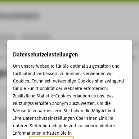
rtschaft Berlin
Menu
Karriere
International
Datenschutzeinstellungen
ng
Online-Forschungskatalog
Vorträge & Veranstaltungen
Eröffnungsvortrag
Um unsere Webseite für Sie optimal zu gestalten und
svortrag
fortlaufend verbessern zu können, verwenden wir
Cookies. Technisch notwendige Cookies sind zwingend
trag › Vortrag › 2022
für die Funktionalität der Webseite erforderlich.
Zusätzliche Statistik-Cookies erlauben es uns, das
Nutzungsverhalten anonym auszuwerten, um die
Webseite zu verbessern. Sie haben die Möglichkeit,
e Material Objects
Ihre Datenschutzeinstellungen über einen Link im
ttingen, 13.07.2022
unteren Seitenbereich jederzeit zu ändern. Weitere
Informationen erhalten Sie in