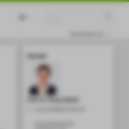
DE
EN
Informationen für
Kontakt
Prof. Dr. Susan Kamel
Susan.Kamel@HTW-Berlin.de
Campus Wilhelminenhof