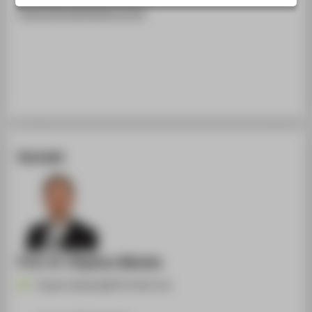
STUDIENINTERESSIERTE
https://artsetmetiers.fr/en
STUDIERENDE
UNTERNEHMEN
ALUMNI
PRESSE
BESCHÄFTIGTE
Kontakt
BELIEBTE SEITEN
DIGITALE DIENSTE
SERVICE
ÜBER DIE HTW BERLIN
Prof. Dr. Stephan Matzka
Stephan.Matzka@HTW-Berlin.de