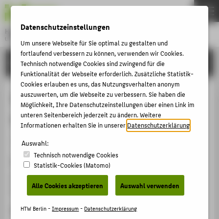
DE
EN
Datenschutzeinstellungen
Hochschule für Technik und Wirtschaft Berlin
University of Applied Sciences
Um unsere Webseite für Sie optimal zu gestalten und
Menu
fortlaufend verbessern zu können, verwenden wir Cookies.
THEMEN
FORSCHUNG
Technisch notwendige Cookies sind zwingend für die
HOCHSCHULE
Funktionalität der Webseite erforderlich. Zusätzliche Statistik-
Cookies erlauben es uns, das Nutzungsverhalten anonym
CAMPUS
Introduction to AI in automotive
auszuwerten, um die Webseite zu verbessern. Sie haben die
Möglichkeit, Ihre Datenschutzeinstellungen über einen Link im
STUDIUM
manufacturing
unteren Seitenbereich jederzeit zu ändern. Weitere
LEHRE
Informationen erhalten Sie in unserer
Datenschutzerklärung
.
Veranstaltungsbeitrag › Eingeladener Vortrag › 2023
FORSCHUNG
Auswahl:
Technisch notwendige Cookies
KARRIERE
Veranstaltung
Statistik-Cookies (Matomo)
INTERNATIONAL
Grande École Arts et Métiers
Alle Cookies akzeptieren
Auswahl verwenden
Aix-en-Provence, 23.01.2023
INFORMATIONEN FÜR
HTW Berlin -
Impressum
-
Datenschutzerklärung
Homepage