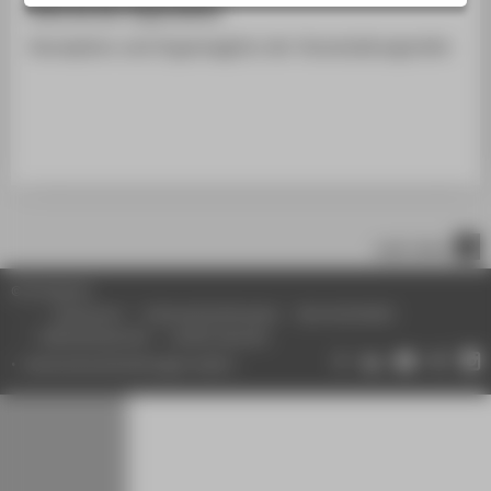
Rolle bei der Organisation
STUDIENINTERESSIERTE
Konzeption und Organisagtion der Veranstaltungsreihe
STUDIERENDE
UNTERNEHMEN
ALUMNI
PRESSE
BESCHÄFTIGTE
nach oben
BELIEBTE SEITEN
© HTW Berlin
DIGITALE DIENSTE
Impressum
Datenschutzhinweise
Barrierefreiheit
Gebärdensprache
Leichte Sprache
SERVICE
Datenschutzeinstellungen ändern
ÜBER DIE HTW BERLIN