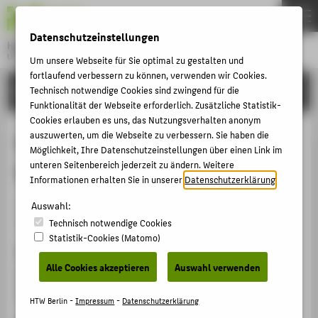
DE
EN
Datenschutzeinstellungen
Hochschule für Technik und Wirtschaft Berlin
University of Applied Sciences
Um unsere Webseite für Sie optimal zu gestalten und
Menu
fortlaufend verbessern zu können, verwenden wir Cookies.
THEMEN
FORSCHUNG
Technisch notwendige Cookies sind zwingend für die
Funktionalität der Webseite erforderlich. Zusätzliche Statistik-
HOCHSCHULE
Cookies erlauben es uns, das Nutzungsverhalten anonym
CAMPUS
auszuwerten, um die Webseite zu verbessern. Sie haben die
Black Womxn Doing Wake Work/
Möglichkeit, Ihre Datenschutzeinstellungen über einen Link im
STUDIUM
unteren Seitenbereich jederzeit zu ändern. Weitere
Black Mxn Doing Wake Work
Informationen erhalten Sie in unserer
Datenschutzerklärung
.
LEHRE
Veranstaltungsorganisation › Veranstaltungsreihe ›
Auswahl:
FORSCHUNG
2023
Technisch notwendige Cookies
KARRIERE
Statistik-Cookies (Matomo)
Veranstaltungsort, Datum
INTERNATIONAL
Alle Cookies akzeptieren
Auswahl verwenden
Hybrid an der HTW Berlin Wilhelminenhof sowie Zoom
Meeting, 24.04.2023
INFORMATIONEN FÜR
HTW Berlin -
Impressum
-
Datenschutzerklärung