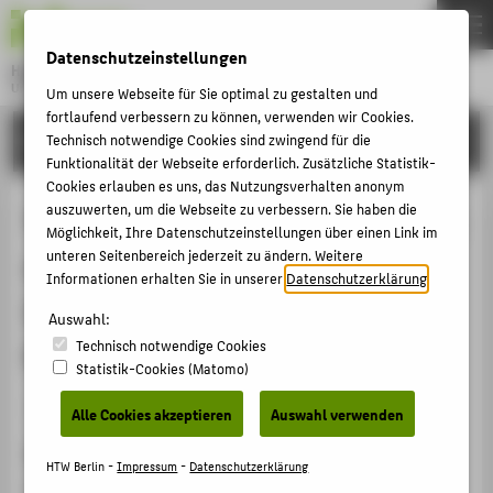
DE
EN
Datenschutzeinstellungen
Hochschule für Technik und Wirtschaft Berlin
University of Applied Sciences
Um unsere Webseite für Sie optimal zu gestalten und
Menu
fortlaufend verbessern zu können, verwenden wir Cookies.
THEMEN
FORSCHUNG
Technisch notwendige Cookies sind zwingend für die
Funktionalität der Webseite erforderlich. Zusätzliche Statistik-
HOCHSCHULE
Cookies erlauben es uns, das Nutzungsverhalten anonym
CAMPUS
auszuwerten, um die Webseite zu verbessern. Sie haben die
Taking up the Afrodiasporic Memory
Möglichkeit, Ihre Datenschutzeinstellungen über einen Link im
STUDIUM
unteren Seitenbereich jederzeit zu ändern. Weitere
of Anton Wilhelm Amo: An
Informationen erhalten Sie in unserer
Datenschutzerklärung
.
LEHRE
Introduction to the AWAE Memory
Auswahl:
FORSCHUNG
Technisch notwendige Cookies
Project
KARRIERE
Statistik-Cookies (Matomo)
INTERNATIONAL
Veranstaltungsbeitrag › Vortrag › 2022
Alle Cookies akzeptieren
Auswahl verwenden
Veranstaltung
INFORMATIONEN FÜR
HTW Berlin -
Impressum
-
Datenschutzerklärung
German Studies Association - 46th Annual Conference