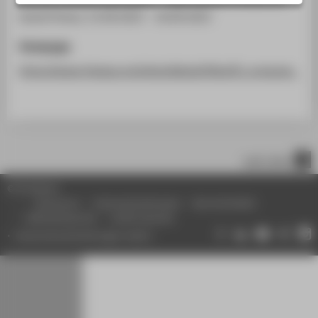
STUDIENINTERESSIERTE
Austin/Texas, 15.09.2022 - 18.09.2022
STUDIERENDE
Homepage
UNTERNEHMEN
https://www.thegsa.org/sites/default/files/01_program_202
ALUMNI
PRESSE
BESCHÄFTIGTE
nach oben
BELIEBTE SEITEN
© HTW Berlin
DIGITALE DIENSTE
Impressum
Datenschutzhinweise
Barrierefreiheit
Gebärdensprache
Leichte Sprache
SERVICE
Datenschutzeinstellungen ändern
ÜBER DIE HTW BERLIN