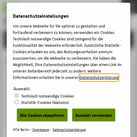
DE
EN
Datenschutzeinstellungen
Hochschule für Technik und Wirtschaft Berlin
University of Applied Sciences
Um unsere Webseite für Sie optimal zu gestalten und
Menu
fortlaufend verbessern zu können, verwenden wir Cookies.
THEMEN
FORSCHUNG
Technisch notwendige Cookies sind zwingend für die
Funktionalität der Webseite erforderlich. Zusätzliche Statistik-
HOCHSCHULE
Cookies erlauben es uns, das Nutzungsverhalten anonym
CAMPUS
auszuwerten, um die Webseite zu verbessern. Sie haben die
Memories of Anton Wilhelm Amo
Möglichkeit, Ihre Datenschutzeinstellungen über einen Link im
STUDIUM
unteren Seitenbereich jederzeit zu ändern. Weitere
Veranstaltungsbeitrag › Vortrag › 2022
Informationen erhalten Sie in unserer
Datenschutzerklärung
.
LEHRE
Veranstaltung
Auswahl:
FORSCHUNG
Technisch notwendige Cookies
ZOOM- Seminar "Border Crossings" von Prof. Dennis
KARRIERE
Statistik-Cookies (Matomo)
Johannssen, Film and Media Studies
INTERNATIONAL
Lafayette College, Pennsylvania, ZOOM-Meeting,
Alle Cookies akzeptieren
Auswahl verwenden
27.03.2022 - 27.03.2023
INFORMATIONEN FÜR
HTW Berlin -
Impressum
-
Datenschutzerklärung