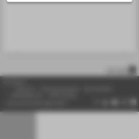
STUDIENINTERESSIERTE
STUDIERENDE
UNTERNEHMEN
ALUMNI
PRESSE
BESCHÄFTIGTE
nach oben
BELIEBTE SEITEN
© HTW Berlin
DIGITALE DIENSTE
Impressum
Datenschutzhinweise
Barrierefreiheit
Gebärdensprache
Leichte Sprache
SERVICE
Datenschutzeinstellungen ändern
ÜBER DIE HTW BERLIN