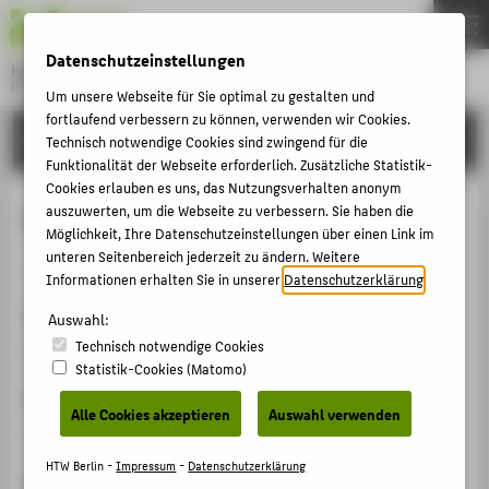
DE
EN
Datenschutzeinstellungen
Hochschule für Technik und Wirtschaft Berlin
University of Applied Sciences
Um unsere Webseite für Sie optimal zu gestalten und
Menu
fortlaufend verbessern zu können, verwenden wir Cookies.
THEMEN
FORSCHUNG
Technisch notwendige Cookies sind zwingend für die
HOCHSCHULE
Funktionalität der Webseite erforderlich. Zusätzliche Statistik-
Cookies erlauben es uns, das Nutzungsverhalten anonym
CAMPUS
Modul 1 - MuseumsLab
auszuwerten, um die Webseite zu verbessern. Sie haben die
Möglichkeit, Ihre Datenschutzeinstellungen über einen Link im
STUDIUM
unteren Seitenbereich jederzeit zu ändern. Weitere
Veranstaltungsorganisation › Workshop › 2023
LEHRE
Informationen erhalten Sie in unserer
Datenschutzerklärung
.
Veranstaltungsort, Datum
FORSCHUNG
Auswahl:
Technisch notwendige Cookies
Online, 03.05.2023
KARRIERE
Statistik-Cookies (Matomo)
INTERNATIONAL
Rolle bei der Organisation
Alle Cookies akzeptieren
Auswahl verwenden
Organisation, Panelmitglied
INFORMATIONEN FÜR
HTW Berlin -
Impressum
-
Datenschutzerklärung
Homepage