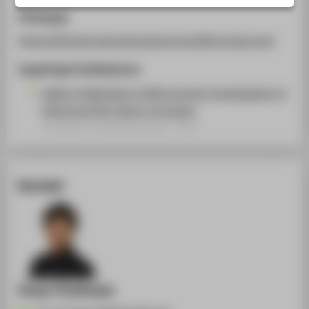
STUDIENINTERESSIERTE
Homepage
STUDIERENDE
https://5thinternationalconferencec2020.sched.com/
UNTERNEHMEN
Zugehörige Publikationen
ALUMNI
Gallery Publication of Microscopic Investigation of
PRESSE
Historical Film Colour processes
BESCHÄFTIGTE
Sonstiger Publikationstyp › 2021
BELIEBTE SEITEN
Kontakt
DIGITALE DIENSTE
SERVICE
ÜBER DIE HTW BERLIN
Sreya Chatterjee