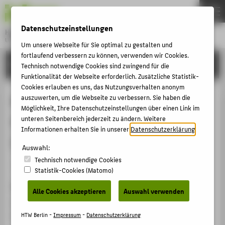
DE
EN
Datenschutzeinstellungen
Hochschule für Technik und Wirtschaft Berlin
University of Applied Sciences
Um unsere Webseite für Sie optimal zu gestalten und
Menu
fortlaufend verbessern zu können, verwenden wir Cookies.
THEMEN
FORSCHUNG
Technisch notwendige Cookies sind zwingend für die
HOCHSCHULE
Funktionalität der Webseite erforderlich. Zusätzliche Statistik-
Cookies erlauben es uns, das Nutzungsverhalten anonym
CAMPUS
Mordants, Microscopy,
auszuwerten, um die Webseite zu verbessern. Sie haben die
Möglichkeit, Ihre Datenschutzeinstellungen über einen Link im
STUDIUM
Spectroscopy: Studying and
unteren Seitenbereich jederzeit zu ändern. Weitere
LEHRE
Informationen erhalten Sie in unserer
Datenschutzerklärung
.
Identifying Early Color Systems
FORSCHUNG
Auswahl:
Technisch notwendige Cookies
KARRIERE
Veranstaltungsbeitrag › Vortrag › 2020
Statistik-Cookies (Matomo)
INTERNATIONAL
Veranstaltung
Alle Cookies akzeptieren
Auswahl verwenden
Fifth International Conference “Colour in Film”
INFORMATIONEN FÜR
London, Großbritannien, 11.03.2020 - 13.03.2020
HTW Berlin -
Impressum
-
Datenschutzerklärung