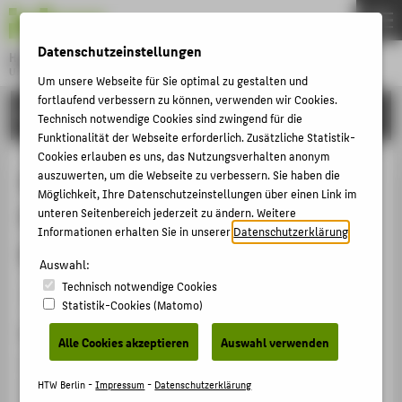
DE
EN
Datenschutzeinstellungen
Hochschule für Technik und Wirtschaft Berlin
University of Applied Sciences
Um unsere Webseite für Sie optimal zu gestalten und
Menu
fortlaufend verbessern zu können, verwenden wir Cookies.
THEMEN
FORSCHUNG
Technisch notwendige Cookies sind zwingend für die
HOCHSCHULE
Funktionalität der Webseite erforderlich. Zusätzliche Statistik-
Cookies erlauben es uns, das Nutzungsverhalten anonym
CAMPUS
A Material Investigation of Color
auszuwerten, um die Webseite zu verbessern. Sie haben die
Möglichkeit, Ihre Datenschutzeinstellungen über einen Link im
STUDIUM
Film Technology through the
unteren Seitenbereich jederzeit zu ändern. Weitere
LEHRE
Informationen erhalten Sie in unserer
Datenschutzerklärung
.
Koshofer Collection
FORSCHUNG
Auswahl:
Technisch notwendige Cookies
KARRIERE
Veranstaltungsbeitrag › Vortrag › 2021
Statistik-Cookies (Matomo)
INTERNATIONAL
Veranstaltung
Alle Cookies akzeptieren
Auswahl verwenden
Fourteenth International Colour Association (AIC)
INFORMATIONEN FÜR
Congress 2021
HTW Berlin -
Impressum
-
Datenschutzerklärung