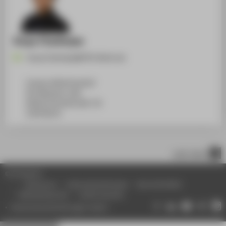
Sreya Chatterjee
Sreya.Chatterjee@HTW-Berlin.de
Campus Wilhelminenhof
WH Gebäude A, 404
Wilhelminenhofstraße 75A
12459
Berlin
nach oben
© HTW Berlin
Impressum
Datenschutzhinweise
Barrierefreiheit
Gebärdensprache
Leichte Sprache
Datenschutzeinstellungen ändern