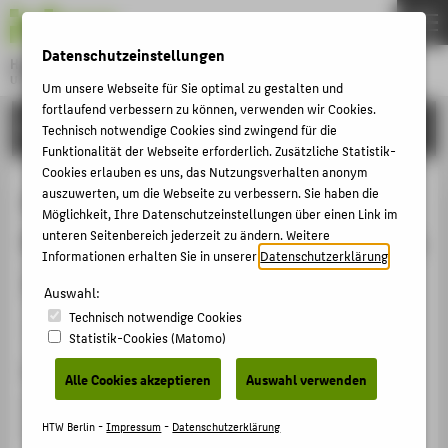
DE
EN
Datenschutzeinstellungen
Hochschule für Technik und Wirtschaft Berlin
University of Applied Sciences
Um unsere Webseite für Sie optimal zu gestalten und
Menu
fortlaufend verbessern zu können, verwenden wir Cookies.
THEMEN
FORSCHUNG
Technisch notwendige Cookies sind zwingend für die
HOCHSCHULE
Funktionalität der Webseite erforderlich. Zusätzliche Statistik-
Cookies erlauben es uns, das Nutzungsverhalten anonym
CAMPUS
A Spectral Approach to Digitally
auszuwerten, um die Webseite zu verbessern. Sie haben die
Möglichkeit, Ihre Datenschutzeinstellungen über einen Link im
STUDIUM
Restore a faded Agfacolor Print from
unteren Seitenbereich jederzeit zu ändern. Weitere
LEHRE
Informationen erhalten Sie in unserer
Datenschutzerklärung
.
1945
FORSCHUNG
Auswahl:
Technisch notwendige Cookies
KARRIERE
Veranstaltungsbeitrag › Vortrag › 2022
Statistik-Cookies (Matomo)
INTERNATIONAL
Veranstaltung
Alle Cookies akzeptieren
Auswahl verwenden
Second Edition of Colour Photography and Films
INFORMATIONEN FÜR
Florenz, Italien, 15.09.2022 - 16.09.2022
HTW Berlin -
Impressum
-
Datenschutzerklärung