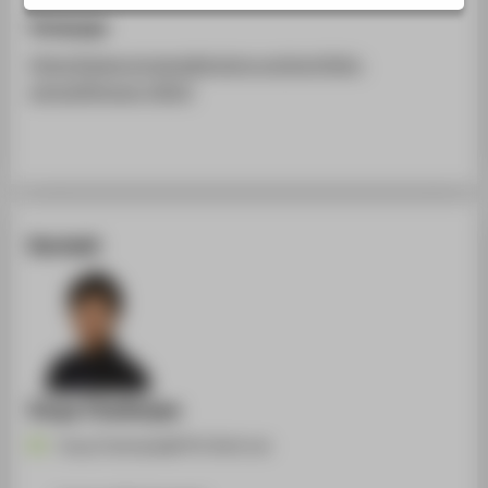
STUDIENINTERESSIERTE
Homepage
STUDIERENDE
https://www.gruppodelcolore.org/portfolio-
UNTERNEHMEN
articoli/firenze-2022/
ALUMNI
PRESSE
BESCHÄFTIGTE
Kontakt
BELIEBTE SEITEN
DIGITALE DIENSTE
SERVICE
ÜBER DIE HTW BERLIN
Sreya Chatterjee
Sreya.Chatterjee@HTW-Berlin.de