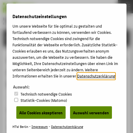
DE
EN
Datenschutzeinstellungen
Hochschule für Technik und Wirtschaft Berlin
University of Applied Sciences
Um unsere Webseite für Sie optimal zu gestalten und
Menu
fortlaufend verbessern zu können, verwenden wir Cookies.
THEMEN
FORSCHUNG
Technisch notwendige Cookies sind zwingend für die
HOCHSCHULE
Funktionalität der Webseite erforderlich. Zusätzliche Statistik-
Cookies erlauben es uns, das Nutzungsverhalten anonym
CAMPUS
Agfacolor Negative-Positive Process
auszuwerten, um die Webseite zu verbessern. Sie haben die
Möglichkeit, Ihre Datenschutzeinstellungen über einen Link im
STUDIUM
in late 1930s and the Digital
unteren Seitenbereich jederzeit zu ändern. Weitere
LEHRE
Informationen erhalten Sie in unserer
Datenschutzerklärung
.
Restoration of “Panorama Nr. 4"
FORSCHUNG
Auswahl:
Technisch notwendige Cookies
KARRIERE
Veranstaltungsbeitrag › Vortrag › 2022
Statistik-Cookies (Matomo)
INTERNATIONAL
Veranstaltung
Alle Cookies akzeptieren
Auswahl verwenden
Sixth International Conference Colour in Film
INFORMATIONEN FÜR
Bern, Schweiz, 25.09.2022 - 28.09.2022
HTW Berlin -
Impressum
-
Datenschutzerklärung