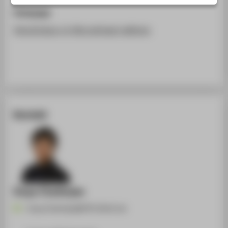
STUDIENINTERESSIERTE
Homepage
STUDIERENDE
http://colour-in-film.net/past-editions
UNTERNEHMEN
ALUMNI
PRESSE
BESCHÄFTIGTE
Kontakt
BELIEBTE SEITEN
DIGITALE DIENSTE
SERVICE
ÜBER DIE HTW BERLIN
Sreya Chatterjee
Sreya.Chatterjee@HTW-Berlin.de