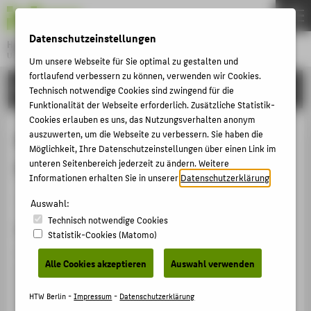
DE
EN
Datenschutzeinstellungen
Hochschule für Technik und Wirtschaft Berlin
University of Applied Sciences
Um unsere Webseite für Sie optimal zu gestalten und
Menu
fortlaufend verbessern zu können, verwenden wir Cookies.
THEMEN
FORSCHUNG
Technisch notwendige Cookies sind zwingend für die
HOCHSCHULE
Funktionalität der Webseite erforderlich. Zusätzliche Statistik-
Cookies erlauben es uns, das Nutzungsverhalten anonym
CAMPUS
Microscopic Investigations of
auszuwerten, um die Webseite zu verbessern. Sie haben die
Möglichkeit, Ihre Datenschutzeinstellungen über einen Link im
STUDIUM
Historical Film Colours
unteren Seitenbereich jederzeit zu ändern. Weitere
LEHRE
Informationen erhalten Sie in unserer
Datenschutzerklärung
.
Veranstaltungsbeitrag › Vortrag › 2022
FORSCHUNG
Auswahl:
Technisch notwendige Cookies
KARRIERE
Veranstaltung
Statistik-Cookies (Matomo)
INTERNATIONAL
Youth in Conservation of Cultural Heritage (YOCOCU)
Alle Cookies akzeptieren
Auswahl verwenden
2022
Frankfurt am Main, Deutschland, 08.12.2022 -
INFORMATIONEN FÜR
HTW Berlin -
Impressum
-
Datenschutzerklärung
09.12.2022