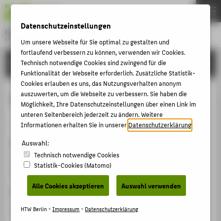
DE
EN
Datenschutzeinstellungen
Hochschule für Technik und Wirtschaft Berlin
University of Applied Sciences
Um unsere Webseite für Sie optimal zu gestalten und
Menu
fortlaufend verbessern zu können, verwenden wir Cookies.
THEMEN
FORSCHUNG
Technisch notwendige Cookies sind zwingend für die
Funktionalität der Webseite erforderlich. Zusätzliche Statistik-
HOCHSCHULE
Cookies erlauben es uns, das Nutzungsverhalten anonym
CAMPUS
auszuwerten, um die Webseite zu verbessern. Sie haben die
Black Womxn Doing Wake Work
Möglichkeit, Ihre Datenschutzeinstellungen über einen Link im
STUDIUM
unteren Seitenbereich jederzeit zu ändern. Weitere
Veranstaltungsorganisation › Konferenz › 2023
Informationen erhalten Sie in unserer
Datenschutzerklärung
.
LEHRE
Veranstaltungsort, Datum
Auswahl:
FORSCHUNG
Technisch notwendige Cookies
Hybrid an der HTW Berlin Wilhelminenhof sowie Zoom
KARRIERE
Statistik-Cookies (Matomo)
Meeting, 24.04.2023
INTERNATIONAL
Alle Cookies akzeptieren
Auswahl verwenden
Rolle bei der Organisation
INFORMATIONEN FÜR
Moderation/ Initiatorin der Veranstaltung
HTW Berlin -
Impressum
-
Datenschutzerklärung