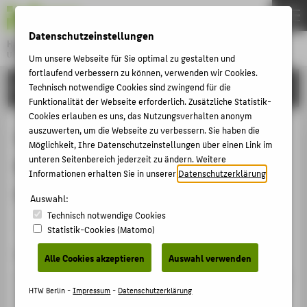
DE
EN
Datenschutzeinstellungen
Hochschule für Technik und Wirtschaft Berlin
University of Applied Sciences
Um unsere Webseite für Sie optimal zu gestalten und
Menu
fortlaufend verbessern zu können, verwenden wir Cookies.
THEMEN
FORSCHUNG
Technisch notwendige Cookies sind zwingend für die
Funktionalität der Webseite erforderlich. Zusätzliche Statistik-
HOCHSCHULE
Cookies erlauben es uns, das Nutzungsverhalten anonym
CAMPUS
auszuwerten, um die Webseite zu verbessern. Sie haben die
W.E.B. du Bois memory culture in
Möglichkeit, Ihre Datenschutzeinstellungen über einen Link im
STUDIUM
unteren Seitenbereich jederzeit zu ändern. Weitere
Berlin and the impact on the Black
Informationen erhalten Sie in unserer
Datenschutzerklärung
.
LEHRE
German movement
Auswahl:
FORSCHUNG
Technisch notwendige Cookies
KARRIERE
Veranstaltungsbeitrag › Vortrag › 2023
Statistik-Cookies (Matomo)
INTERNATIONAL
Veranstaltung
Alle Cookies akzeptieren
Auswahl verwenden
Annual DuBois-Padmore-Nkrumah Memorial Conference
INFORMATIONEN FÜR
HTW Berlin -
Impressum
-
Datenschutzerklärung
W.E.B. du Bois Memorial Center for Pan African Culture,