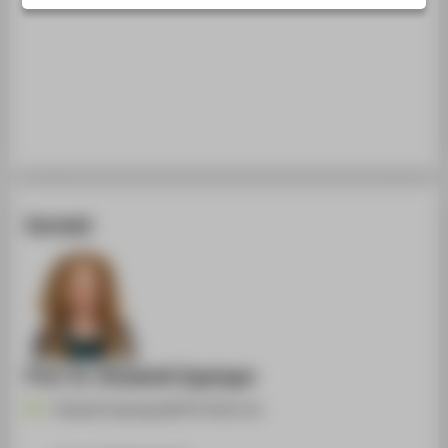
STUDIENINTERESSIERTE
STUDIERENDE
UNTERNEHMEN
ALUMNI
PRESSE
BESCHÄFTIGTE
Kontakt
BELIEBTE SEITEN
DIGITALE DIENSTE
SERVICE
ÜBER DIE HTW BERLIN
Prof. Dr. Elisabeth Eppinger
Elisabeth.Eppinger@HTW-Berlin.de