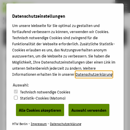
DE
EN
Datenschutzeinstellungen
Hochschule für Technik und Wirtschaft Berlin
University of Applied Sciences
Um unsere Webseite für Sie optimal zu gestalten und
Menu
fortlaufend verbessern zu können, verwenden wir Cookies.
THEMEN
FORSCHUNG
Technisch notwendige Cookies sind zwingend für die
HOCHSCHULE
Funktionalität der Webseite erforderlich. Zusätzliche Statistik-
Cookies erlauben es uns, das Nutzungsverhalten anonym
CAMPUS
IP, Innovation, and Sustainability
auszuwerten, um die Webseite zu verbessern. Sie haben die
Möglichkeit, Ihre Datenschutzeinstellungen über einen Link im
STUDIUM
unteren Seitenbereich jederzeit zu ändern. Weitere
Veranstaltungsbeitrag › Podiumsdiskussion › 2023
LEHRE
Informationen erhalten Sie in unserer
Datenschutzerklärung
.
Veranstaltung
FORSCHUNG
Auswahl:
Technisch notwendige Cookies
CIP Forum
KARRIERE
Statistik-Cookies (Matomo)
Stockholm, 02.10.2023 - 04.10.2023
INTERNATIONAL
Alle Cookies akzeptieren
Auswahl verwenden
Homepage
INFORMATIONEN FÜR
https://cip-net.com/cip-forum-2023/
HTW Berlin -
Impressum
-
Datenschutzerklärung