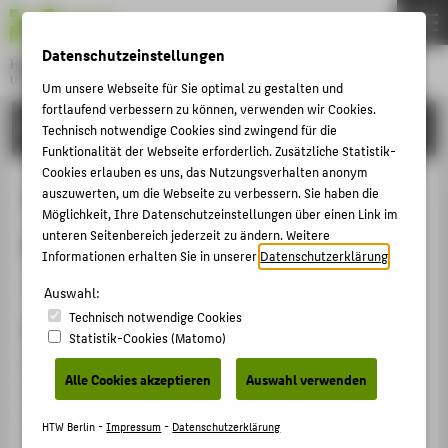
DE
EN
Datenschutzeinstellungen
Hochschule für Technik und Wirtschaft Berlin
University of Applied Sciences
Um unsere Webseite für Sie optimal zu gestalten und
Menu
fortlaufend verbessern zu können, verwenden wir Cookies.
THEMEN
FORSCHUNG
Technisch notwendige Cookies sind zwingend für die
HOCHSCHULE
Funktionalität der Webseite erforderlich. Zusätzliche Statistik-
Cookies erlauben es uns, das Nutzungsverhalten anonym
CAMPUS
The study of synchronization in
auszuwerten, um die Webseite zu verbessern. Sie haben die
Möglichkeit, Ihre Datenschutzeinstellungen über einen Link im
STUDIUM
quantum key distribution system
unteren Seitenbereich jederzeit zu ändern. Weitere
LEHRE
Informationen erhalten Sie in unserer
Datenschutzerklärung
.
Veranstaltungsbeitrag › Vortrag › 2020
FORSCHUNG
Auswahl:
Technisch notwendige Cookies
KARRIERE
Veranstaltung
Statistik-Cookies (Matomo)
INTERNATIONAL
A. Pljonkin, P.K. Singh, S. Joshi, L. Sabantina, The study
Alle Cookies akzeptieren
Auswahl verwenden
of synchronization in quantum key distribution system,
3rd International Conference FTNCT-2020, Futuristic
INFORMATIONEN FÜR
HTW Berlin -
Impressum
-
Datenschutzerklärung
Trends in Networks and Computing Technologies, 14-