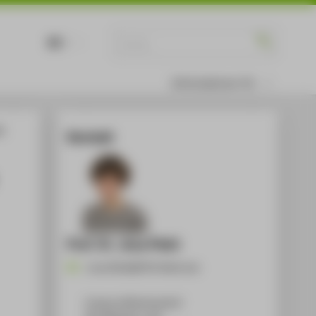
DE
EN
Informationen für
m
Kontakt
Prof. Dr. Jona Piehl
Jona.Piehl@HTW-Berlin.de
Campus Wilhelminenhof