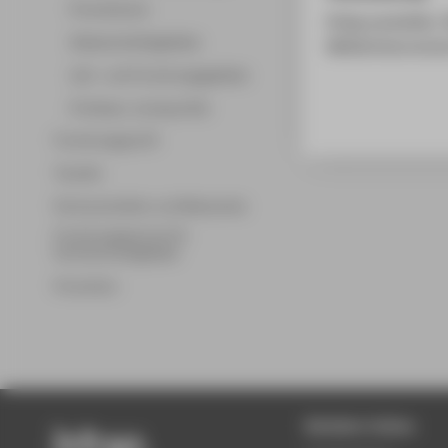
Promotionen
Krieg ausstellen.
Wissenschaftsgebiete
Militärhistorisc
Lehr- und Forschungsgebiete
Professor_innenprofile
Forschungsprofil
Transfer
Partnerschaften und Netzwerke
Forschungsservice für
Hochschulmitglieder
Promotion
Beliebte Seiten