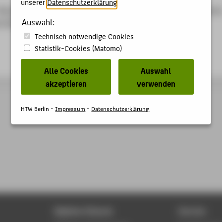
unserer
Datenschutzerklärung
.
 Museale Repräsentation von Gewalt in der didaktischen Reflexio
Auswahl:
hes Museum, Dresden, 26.02.2024 - 28.02.2024
Technisch notwendige Cookies
Statistik-Cookies (Matomo)
Alle Cookies
Auswahl
akzeptieren
verwenden
HTW Berlin -
Impressum
-
Datenschutzerklärung
Digitale Dienste
Service