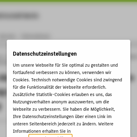
rtschaft Berlin
Menu
Karriere
International
Datenschutzeinstellungen
ng
Online-Forschungskatalog
Vorträge & Veranstaltungen
Wie sieht der Krieg i
 Gestaltung und ihre Rolle in der musealen Erzählung
Um unsere Webseite für Sie optimal zu gestalten und
fortlaufend verbessern zu können, verwenden wir
 der Krieg im Museum aus? Grafische
Cookies. Technisch notwendige Cookies sind zwingend
für die Funktionalität der Webseite erforderlich.
g und ihre Rolle in der musealen
Zusätzliche Statistik-Cookies erlauben es uns, das
Nutzungsverhalten anonym auszuwerten, um die
g
Webseite zu verbessern. Sie haben die Möglichkeit,
Ihre Datenschutzeinstellungen über einen Link im
trag › Vortrag › 2024
unteren Seitenbereich jederzeit zu ändern. Weitere
Informationen erhalten Sie in