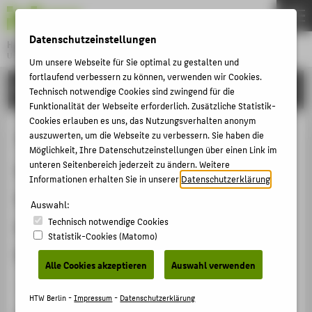
DE
EN
Datenschutzeinstellungen
Hochschule für Technik und Wirtschaft Berlin
University of Applied Sciences
Um unsere Webseite für Sie optimal zu gestalten und
Menu
fortlaufend verbessern zu können, verwenden wir Cookies.
THEMEN
FORSCHUNG
Technisch notwendige Cookies sind zwingend für die
HOCHSCHULE
Funktionalität der Webseite erforderlich. Zusätzliche Statistik-
Cookies erlauben es uns, das Nutzungsverhalten anonym
CAMPUS
The relevance of learning space
auszuwerten, um die Webseite zu verbessern. Sie haben die
Möglichkeit, Ihre Datenschutzeinstellungen über einen Link im
STUDIUM
organisation. Insights from a real-
unteren Seitenbereich jederzeit zu ändern. Weitere
LEHRE
Informationen erhalten Sie in unserer
Datenschutzerklärung
.
world laboratory for hybrid and
FORSCHUNG
Auswahl:
student-centred learning and
Technisch notwendige Cookies
KARRIERE
Statistik-Cookies (Matomo)
teaching
INTERNATIONAL
Alle Cookies akzeptieren
Auswahl verwenden
Veranstaltungsbeitrag › Vortrag › 2024
INFORMATIONEN FÜR
HTW Berlin -
Impressum
-
Datenschutzerklärung