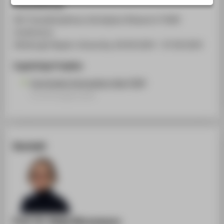
Veranstaltung
STUDIENINTERESSIERTE
4th Transdisciplinary Workplace Research (TWR)
STUDIERENDE
Conference
UNTERNEHMEN
Edinburgh Napier University, 04.09.2024 - 07.09.2024
ALUMNI
Zugehörige Projekte
PRESSE
Curriculum Innovation Hub (CIH)
BESCHÄFTIGTE
Forschungsprojekt
BELIEBTE SEITEN
DIGITALE DIENSTE
Kontakt
SERVICE
ÜBER DIE HTW BERLIN
Prof. Dr. Katja Ninnemann