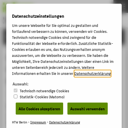
DE
EN
Datenschutzeinstellungen
Hochschule für Technik und Wirtschaft Berlin
University of Applied Sciences
Um unsere Webseite für Sie optimal zu gestalten und
Menu
fortlaufend verbessern zu können, verwenden wir Cookies.
THEMEN
FORSCHUNG
Technisch notwendige Cookies sind zwingend für die
HOCHSCHULE
Funktionalität der Webseite erforderlich. Zusätzliche Statistik-
Cookies erlauben es uns, das Nutzungsverhalten anonym
CAMPUS
KI trifft auf Organisation - von
auszuwerten, um die Webseite zu verbessern. Sie haben die
Möglichkeit, Ihre Datenschutzeinstellungen über einen Link im
STUDIUM
Pilotprojekten zum skalierten
unteren Seitenbereich jederzeit zu ändern. Weitere
LEHRE
Informationen erhalten Sie in unserer
Datenschutzerklärung
.
Einsatz
FORSCHUNG
Auswahl:
Technisch notwendige Cookies
KARRIERE
Veranstaltungsbeitrag › Keynote / Plenarvortrag › 2024
Statistik-Cookies (Matomo)
INTERNATIONAL
Veranstaltung
Alle Cookies akzeptieren
Auswahl verwenden
Zukunftskongress Berlin 2024
INFORMATIONEN FÜR
Berlin, 24.06.2024 - 26.06.2024
HTW Berlin -
Impressum
-
Datenschutzerklärung