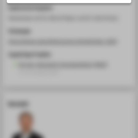
STUDIENINTERESSIERTE
Ergänzende Angaben
STUDIERENDE
Gemeinsam mit Dr. Bernd Peper und Dr. Axel Schulz.
UNTERNEHMEN
Homepage
ALUMNI
https://www.zukunftskongress.info/de/ZuKo_2024
PRESSE
Zugehörige Projekte
BESCHÄFTIGTE
KI-Lehr-Werkstatt Interdisziplinär (KIWI)
Forschungsprojekt
BELIEBTE SEITEN
DIGITALE DIENSTE
SERVICE
Kontakt
ÜBER DIE HTW BERLIN