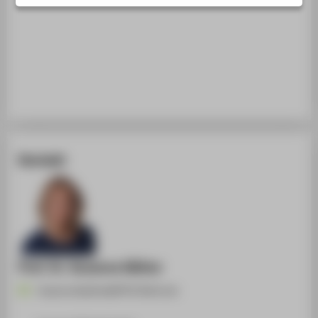
STUDIENINTERESSIERTE
STUDIERENDE
UNTERNEHMEN
ALUMNI
PRESSE
BESCHÄFTIGTE
Kontakt
BELIEBTE SEITEN
DIGITALE DIENSTE
SERVICE
ÜBER DIE HTW BERLIN
Prof. Dr. Susanne Kähler
Susanne.Kaehler@HTW-Berlin.de