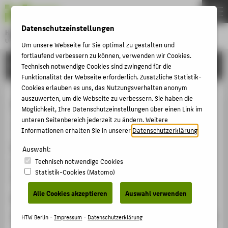
DE
EN
Datenschutzeinstellungen
Hochschule für Technik und Wirtschaft Berlin
University of Applied Sciences
Um unsere Webseite für Sie optimal zu gestalten und
Menu
fortlaufend verbessern zu können, verwenden wir Cookies.
THEMEN
FORSCHUNG
Technisch notwendige Cookies sind zwingend für die
HOCHSCHULE
Funktionalität der Webseite erforderlich. Zusätzliche Statistik-
Cookies erlauben es uns, das Nutzungsverhalten anonym
CAMPUS
Jurymitglied
auszuwerten, um die Webseite zu verbessern. Sie haben die
Möglichkeit, Ihre Datenschutzeinstellungen über einen Link im
STUDIUM
unteren Seitenbereich jederzeit zu ändern. Weitere
Veranstaltungsbeitrag › Jurytätigkeit › 2020
LEHRE
Informationen erhalten Sie in unserer
Datenschutzerklärung
.
Veranstaltung
FORSCHUNG
Auswahl:
Technisch notwendige Cookies
Wissenschaftspreis für die Geschichte Berlins
KARRIERE
Statistik-Cookies (Matomo)
Berlin, 01.01.2020 - 31.12.2020
INTERNATIONAL
Alle Cookies akzeptieren
Auswahl verwenden
Homepage
INFORMATIONEN FÜR
https://www.diegeschichteberlins.de/verein/wissenschaftspr
HTW Berlin -
Impressum
-
Datenschutzerklärung