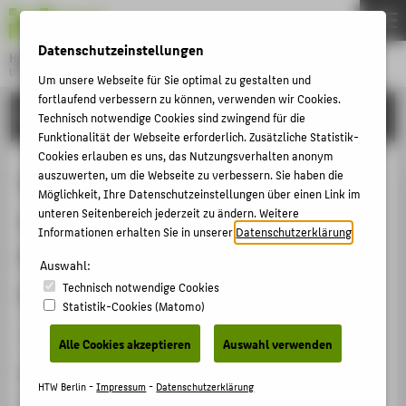
DE
EN
Datenschutzeinstellungen
Hochschule für Technik und Wirtschaft Berlin
University of Applied Sciences
Um unsere Webseite für Sie optimal zu gestalten und
Menu
fortlaufend verbessern zu können, verwenden wir Cookies.
THEMEN
FORSCHUNG
Technisch notwendige Cookies sind zwingend für die
HOCHSCHULE
Funktionalität der Webseite erforderlich. Zusätzliche Statistik-
Cookies erlauben es uns, das Nutzungsverhalten anonym
CAMPUS
Spanende Nachbearbeitung von
auszuwerten, um die Webseite zu verbessern. Sie haben die
Möglichkeit, Ihre Datenschutzeinstellungen über einen Link im
STUDIUM
schwer zerspanbaren, additiv
unteren Seitenbereich jederzeit zu ändern. Weitere
LEHRE
Informationen erhalten Sie in unserer
Datenschutzerklärung
.
hergestellten Bauteilen mit
FORSCHUNG
Auswahl:
innovativen Werkzeugkonzepten
Technisch notwendige Cookies
KARRIERE
Statistik-Cookies (Matomo)
INTERNATIONAL
Veranstaltungsbeitrag › Posterpräsentation › 2024
Alle Cookies akzeptieren
Auswahl verwenden
Veranstaltung
INFORMATIONEN FÜR
HTW Berlin -
Impressum
-
Datenschutzerklärung
Materialographie 2024 58. Metallographie-Tagung