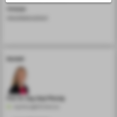
STUDIENINTERESSIERTE
Homepage
STUDIERENDE
https://iated.org/iceri/
UNTERNEHMEN
ALUMNI
PRESSE
BESCHÄFTIGTE
Kontakt
BELIEBTE SEITEN
DIGITALE DIENSTE
SERVICE
ÜBER DIE HTW BERLIN
Prof. Dr.-Ing. Anja Pfennig
Anja.Pfennig@HTW-Berlin.de