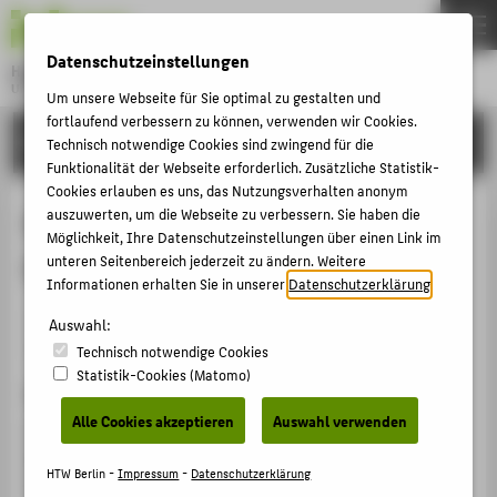
DE
EN
Datenschutzeinstellungen
Hochschule für Technik und Wirtschaft Berlin
University of Applied Sciences
Um unsere Webseite für Sie optimal zu gestalten und
Menu
fortlaufend verbessern zu können, verwenden wir Cookies.
THEMEN
FORSCHUNG
Technisch notwendige Cookies sind zwingend für die
HOCHSCHULE
Funktionalität der Webseite erforderlich. Zusätzliche Statistik-
Cookies erlauben es uns, das Nutzungsverhalten anonym
CAMPUS
Experiences in Engineering
auszuwerten, um die Webseite zu verbessern. Sie haben die
Möglichkeit, Ihre Datenschutzeinstellungen über einen Link im
STUDIUM
Education
unteren Seitenbereich jederzeit zu ändern. Weitere
LEHRE
Informationen erhalten Sie in unserer
Datenschutzerklärung
.
Veranstaltungsbeitrag › Moderation / Session Chair ›
FORSCHUNG
Auswahl:
2024
Technisch notwendige Cookies
KARRIERE
Statistik-Cookies (Matomo)
Veranstaltung
INTERNATIONAL
Alle Cookies akzeptieren
Auswahl verwenden
ICERI 2024. 17th annual International Conference of
Education
INFORMATIONEN FÜR
HTW Berlin -
Impressum
-
Datenschutzerklärung
Sevilla, 11.11.2024 - 13.11.2024