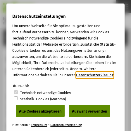
DE
EN
Datenschutzeinstellungen
Hochschule für Technik und Wirtschaft Berlin
University of Applied Sciences
Um unsere Webseite für Sie optimal zu gestalten und
Menu
fortlaufend verbessern zu können, verwenden wir Cookies.
THEMEN
FORSCHUNG
Technisch notwendige Cookies sind zwingend für die
HOCHSCHULE
Funktionalität der Webseite erforderlich. Zusätzliche Statistik-
Cookies erlauben es uns, das Nutzungsverhalten anonym
CAMPUS
KI im Mittelstand - Der Kairos
auszuwerten, um die Webseite zu verbessern. Sie haben die
Möglichkeit, Ihre Datenschutzeinstellungen über einen Link im
STUDIUM
Moment
unteren Seitenbereich jederzeit zu ändern. Weitere
LEHRE
Informationen erhalten Sie in unserer
Datenschutzerklärung
.
Veranstaltungsbeitrag › Keynote / Plenarvortrag › 2024
FORSCHUNG
Auswahl:
Technisch notwendige Cookies
KARRIERE
Veranstaltung
Statistik-Cookies (Matomo)
INTERNATIONAL
Masterplan Industriestadt Berlin: KI in der Produktion
Alle Cookies akzeptieren
Auswahl verwenden
Berlin, 26.11.2024
INFORMATIONEN FÜR
HTW Berlin -
Impressum
-
Datenschutzerklärung
Homepage