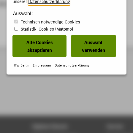
unserer
Datenschutzerklärung
.
film.net/past-editions
Auswahl:
Technisch notwendige Cookies
Statistik-Cookies (Matomo)
Alle Cookies
Auswahl
akzeptieren
verwenden
HTW Berlin -
Impressum
-
Datenschutzerklärung
Digitale Dienste
Service