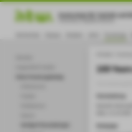
Hochschule für Technik und Wi
University of Applied Sciences
Hochschule
Campus
Studium
Lehre
Forschung
HTW Berlin
Forschu
Aktuelles
100 Year
Ausgewählte Projekte
Online-Forschungskatalog
Veranstaltungsbei
Volltextsuche
Veranstaltung
Projekte
Seventh Internat
Publikationen
Wien, 11.12.202
Patente
Vorträge & Veranstaltungen
Homepage