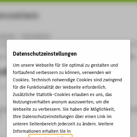
rtschaft Berlin
Menu
Karriere
International
Datenschutzeinstellungen
ng
Online-Forschungskatalog
Vorträge & Veranstaltungen
100 Years of 16mm
Um unsere Webseite für Sie optimal zu gestalten und
s of 16mm
fortlaufend verbessern zu können, verwenden wir
Cookies. Technisch notwendige Cookies sind zwingend
trag › Filmpräsentation und -einleitung › 2023
für die Funktionalität der Webseite erforderlich.
Zusätzliche Statistik-Cookies erlauben es uns, das
Nutzungsverhalten anonym auszuwerten, um die
Webseite zu verbessern. Sie haben die Möglichkeit,
ional Conference Colour in Film, 2023, Colour and Underwater Fi
Ihre Datenschutzeinstellungen über einen Link im
3
unteren Seitenbereich jederzeit zu ändern. Weitere
Informationen erhalten Sie in