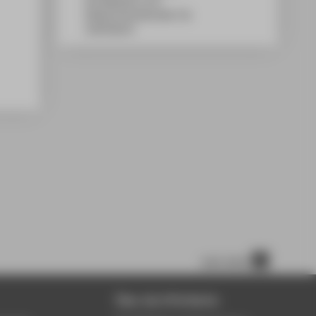
WH Gebäude A, 011
Wilhelminenhofstraße 75A
12459
Berlin
nach oben
Über die HTW Berlin