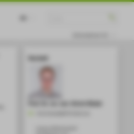
DE
EN
Informationen für
Kontakt
Prof. Dr. rer. nat. Ulrich Rüdel
lm
Ulrich.Ruedel@HTW-Berlin.de
Campus Wilhelminenhof