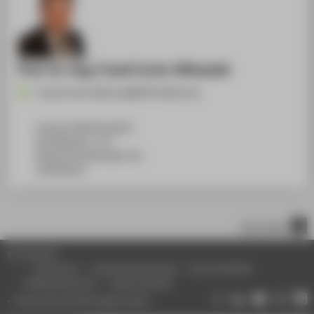
Prof. Dr.-Ing. Frank Fuchs-Kittowski
Frank.Fuchs-Kittowski@HTW-Berlin.de
Campus Wilhelminenhof
WH Gebäude C, 175
Wilhelminenhofstraße 75A
12459
Berlin
nach oben
© HTW Berlin
Impressum
Datenschutzhinweise
Barrierefreiheit
Gebärdensprache
Leichte Sprache
Datenschutzeinstellungen ändern