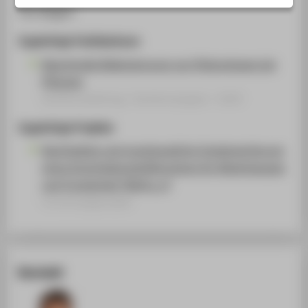
STUDIENINTERESSIERTE
Tim Seegert
STUDIERENDE
Zugehörige Publikationen
UNTERNEHMEN
Maschinelle Bilderkennung von Phänophasen bei
ALUMNI
Pflanzen
Konferenzbeitrag › Konferenzpaper › 2024
PRESSE
BESCHÄFTIGTE
Zugehörige Projekte
Nachhaltige und praxistaugliche Implementierung
eines Entscheidungshilfesystems für Niedrigwasser
BELIEBTE SEITEN
und Trockenheit (NieTro_2)
DIGITALE DIENSTE
Forschungsprojekt
SERVICE
ÜBER DIE HTW BERLIN
Kontakt