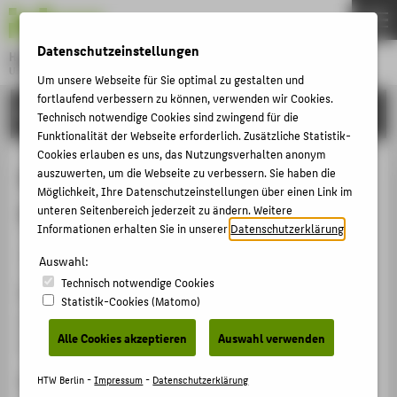
DE
EN
Datenschutzeinstellungen
Hochschule für Technik und Wirtschaft Berlin
University of Applied Sciences
Um unsere Webseite für Sie optimal zu gestalten und
Menu
fortlaufend verbessern zu können, verwenden wir Cookies.
THEMEN
FORSCHUNG
Technisch notwendige Cookies sind zwingend für die
HOCHSCHULE
Funktionalität der Webseite erforderlich. Zusätzliche Statistik-
Cookies erlauben es uns, das Nutzungsverhalten anonym
CAMPUS
Maschinelle Bilderkennung von
auszuwerten, um die Webseite zu verbessern. Sie haben die
Möglichkeit, Ihre Datenschutzeinstellungen über einen Link im
STUDIUM
Phänophasen bei Pflanzen
unteren Seitenbereich jederzeit zu ändern. Weitere
LEHRE
Informationen erhalten Sie in unserer
Datenschutzerklärung
.
Veranstaltungsbeitrag › Vortrag › 2024
FORSCHUNG
Auswahl:
Technisch notwendige Cookies
KARRIERE
Veranstaltung
Statistik-Cookies (Matomo)
INTERNATIONAL
INFORMATIK Festival 2024
Alle Cookies akzeptieren
Auswahl verwenden
Wiesbaden, 24.09.2024 - 26.09.2024
INFORMATIONEN FÜR
Ergänzende Angaben
HTW Berlin -
Impressum
-
Datenschutzerklärung