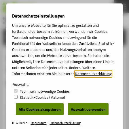
DE
EN
Datenschutzeinstellungen
Hochschule für Technik und Wirtschaft Berlin
University of Applied Sciences
Um unsere Webseite für Sie optimal zu gestalten und
Menu
fortlaufend verbessern zu können, verwenden wir Cookies.
THEMEN
FORSCHUNG
Technisch notwendige Cookies sind zwingend für die
HOCHSCHULE
Funktionalität der Webseite erforderlich. Zusätzliche Statistik-
Cookies erlauben es uns, das Nutzungsverhalten anonym
CAMPUS
Spielerisches und entdeckend-
auszuwerten, um die Webseite zu verbessern. Sie haben die
Möglichkeit, Ihre Datenschutzeinstellungen über einen Link im
STUDIUM
forschendes Lernen in Museen –
unteren Seitenbereich jederzeit zu ändern. Weitere
LEHRE
Informationen erhalten Sie in unserer
Datenschutzerklärung
.
partizipative Ansätze
FORSCHUNG
Auswahl:
Technisch notwendige Cookies
KARRIERE
Veranstaltungsbeitrag › Workshop › 2024
Statistik-Cookies (Matomo)
INTERNATIONAL
Veranstaltung
Alle Cookies akzeptieren
Auswahl verwenden
Pädagogische Ansätze und Methoden personaler
INFORMATIONEN FÜR
Vermittlung, Modul 210 im Masterstudiengang
HTW Berlin -
Impressum
-
Datenschutzerklärung