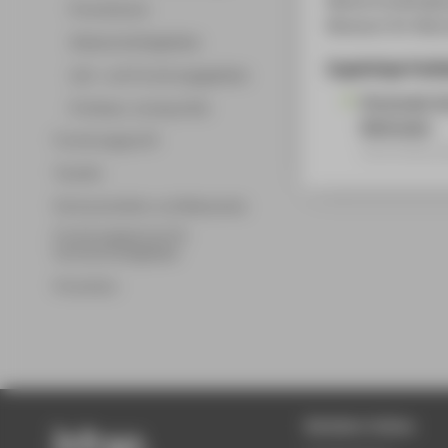
Promotionen
Museum für Natur
Wissenschaftsgebiete
Zugehörige Publi
Lehr- und Forschungsgebiete
Personale V
Professor_innenprofile
Methoden
Forschungsprofil
Sammelbandb
Transfer
Partnerschaften und Netzwerke
Forschungsservice für
Hochschulmitglieder
Promotion
Beliebte Seiten