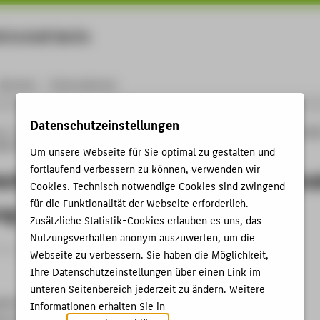
rtschaft Berlin
Menu
Karriere
International
Datenschutzeinstellungen
ng
Online-Forschungskatalog
Vorträge & Veranstaltungen
Pädagogische Ansät
ler Vermittlung
Um unsere Webseite für Sie optimal zu gestalten und
fortlaufend verbessern zu können, verwenden wir
sche Ansätze und Methoden persona
Cookies. Technisch notwendige Cookies sind zwingend
für die Funktionalität der Webseite erforderlich.
ng
Zusätzliche Statistik-Cookies erlauben es uns, das
Nutzungsverhalten anonym auszuwerten, um die
itrag › Workshop › 2024
Webseite zu verbessern. Sie haben die Möglichkeit,
Ihre Datenschutzeinstellungen über einen Link im
unteren Seitenbereich jederzeit zu ändern. Weitere
sche Formate konzipieren und analysieren, Modul 210 im
Informationen erhalten Sie in
ng "Museumspädagogik"