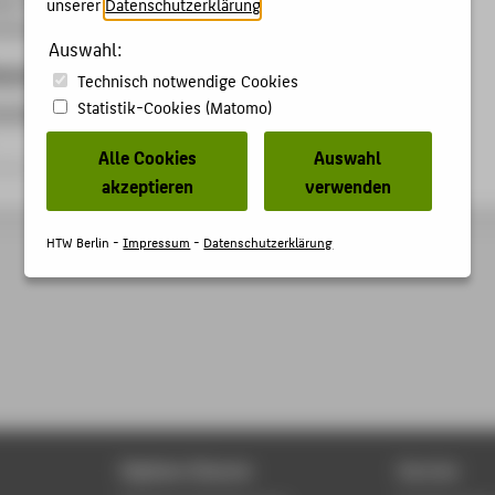
unserer
Datenschutzerklärung
.
kunde, Berlin, 14.04.2024
Auswahl:
kationen
Technisch notwendige Cookies
Statistik-Cookies (Matomo)
ermittlung in Museen - Merkmale, Ansätze, Formate und
Alle Cookies
Auswahl
eitrag › Aufsatz › 2016
akzeptieren
verwenden
HTW Berlin -
Impressum
-
Datenschutzerklärung
Digitale Dienste
Service