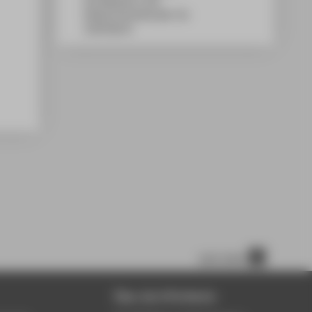
WH Gebäude A, 450
Wilhelminenhofstraße 75A
12459
Berlin
nach oben
Über die HTW Berlin