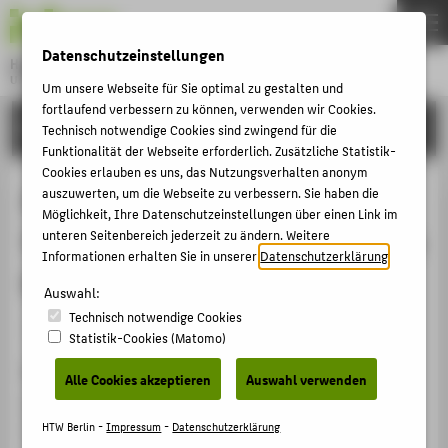
DE
EN
Datenschutzeinstellungen
Hochschule für Technik und Wirtschaft Berlin
University of Applied Sciences
Um unsere Webseite für Sie optimal zu gestalten und
Menu
fortlaufend verbessern zu können, verwenden wir Cookies.
THEMEN
FORSCHUNG
Technisch notwendige Cookies sind zwingend für die
HOCHSCHULE
Funktionalität der Webseite erforderlich. Zusätzliche Statistik-
Cookies erlauben es uns, das Nutzungsverhalten anonym
CAMPUS
Ästhetische Ansätze der
auszuwerten, um die Webseite zu verbessern. Sie haben die
Möglichkeit, Ihre Datenschutzeinstellungen über einen Link im
STUDIUM
Vermittlung, museumspädagogische
unteren Seitenbereich jederzeit zu ändern. Weitere
LEHRE
Informationen erhalten Sie in unserer
Datenschutzerklärung
.
Methoden mit Kunst
FORSCHUNG
Auswahl:
Technisch notwendige Cookies
KARRIERE
Veranstaltungsbeitrag › Workshop › 2024
Statistik-Cookies (Matomo)
INTERNATIONAL
Veranstaltung
Alle Cookies akzeptieren
Auswahl verwenden
Pädagogische Ansätze und Methoden personaler
INFORMATIONEN FÜR
Vermittlung, Modul 210 im Masterstudiengang
HTW Berlin -
Impressum
-
Datenschutzerklärung