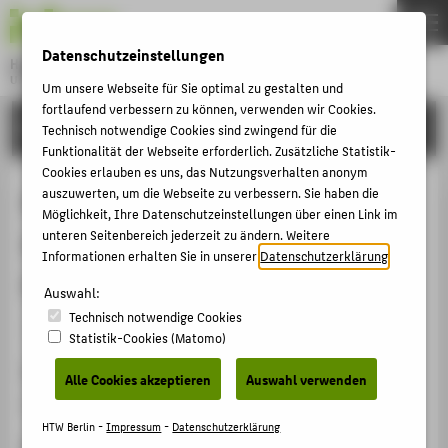
DE
EN
Datenschutzeinstellungen
Hochschule für Technik und Wirtschaft Berlin
University of Applied Sciences
Um unsere Webseite für Sie optimal zu gestalten und
Menu
fortlaufend verbessern zu können, verwenden wir Cookies.
THEMEN
FORSCHUNG
Technisch notwendige Cookies sind zwingend für die
HOCHSCHULE
Funktionalität der Webseite erforderlich. Zusätzliche Statistik-
Cookies erlauben es uns, das Nutzungsverhalten anonym
CAMPUS
Alles muss raus?! Aktuelle und
auszuwerten, um die Webseite zu verbessern. Sie haben die
Möglichkeit, Ihre Datenschutzeinstellungen über einen Link im
STUDIUM
zukünftige Herausforderungen
unteren Seitenbereich jederzeit zu ändern. Weitere
LEHRE
Informationen erhalten Sie in unserer
Datenschutzerklärung
.
musealer Sammlungen
FORSCHUNG
Auswahl:
Technisch notwendige Cookies
KARRIERE
Veranstaltungsorganisation › Konferenz › 2023
Statistik-Cookies (Matomo)
INTERNATIONAL
Veranstaltungsort, Datum
Alle Cookies akzeptieren
Auswahl verwenden
HTW Berlin, 10.02.2023
INFORMATIONEN FÜR
HTW Berlin -
Impressum
-
Datenschutzerklärung
Rolle bei der Organisation