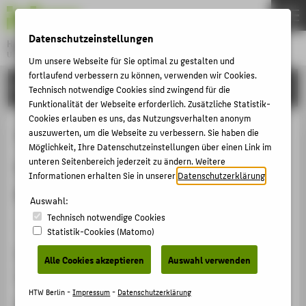
DE
EN
Datenschutzeinstellungen
Hochschule für Technik und Wirtschaft Berlin
University of Applied Sciences
Um unsere Webseite für Sie optimal zu gestalten und
Menu
fortlaufend verbessern zu können, verwenden wir Cookies.
THEMEN
FORSCHUNG
Technisch notwendige Cookies sind zwingend für die
HOCHSCHULE
Funktionalität der Webseite erforderlich. Zusätzliche Statistik-
Cookies erlauben es uns, das Nutzungsverhalten anonym
CAMPUS
The 8th International Conference
auszuwerten, um die Webseite zu verbessern. Sie haben die
Möglichkeit, Ihre Datenschutzeinstellungen über einen Link im
STUDIUM
on Materials Engineering and
unteren Seitenbereich jederzeit zu ändern. Weitere
LEHRE
Informationen erhalten Sie in unserer
Datenschutzerklärung
.
Applications (ICMEA 2025)
FORSCHUNG
Auswahl:
Technisch notwendige Cookies
KARRIERE
Veranstaltungsorganisation › Konferenz › 2025
Statistik-Cookies (Matomo)
INTERNATIONAL
Veranstaltungsort, Datum
Alle Cookies akzeptieren
Auswahl verwenden
Bangkok, Thailand, 15.01.2025 - 18.01.2025
INFORMATIONEN FÜR
HTW Berlin -
Impressum
-
Datenschutzerklärung
Rolle bei der Organisation