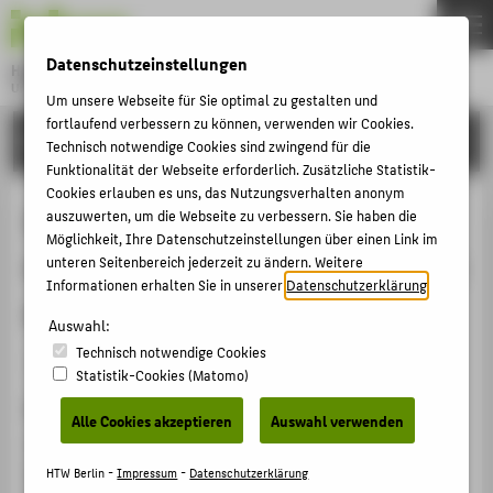
DE
EN
Datenschutzeinstellungen
Hochschule für Technik und Wirtschaft Berlin
University of Applied Sciences
Um unsere Webseite für Sie optimal zu gestalten und
Menu
fortlaufend verbessern zu können, verwenden wir Cookies.
THEMEN
FORSCHUNG
Technisch notwendige Cookies sind zwingend für die
HOCHSCHULE
Funktionalität der Webseite erforderlich. Zusätzliche Statistik-
Cookies erlauben es uns, das Nutzungsverhalten anonym
CAMPUS
Investigation of distribution of
auszuwerten, um die Webseite zu verbessern. Sie haben die
Möglichkeit, Ihre Datenschutzeinstellungen über einen Link im
STUDIUM
mechanical properties inside of wire
unteren Seitenbereich jederzeit zu ändern. Weitere
LEHRE
Informationen erhalten Sie in unserer
Datenschutzerklärung
.
arc additive manufacturing parts
FORSCHUNG
Auswahl:
Technisch notwendige Cookies
KARRIERE
Veranstaltungsbeitrag › Keynote / Plenarvortrag › 2025
Statistik-Cookies (Matomo)
INTERNATIONAL
Veranstaltung
Alle Cookies akzeptieren
Auswahl verwenden
The 8th International Conference on Materials
INFORMATIONEN FÜR
Engineering and Applications (ICMEA 2025)
HTW Berlin -
Impressum
-
Datenschutzerklärung