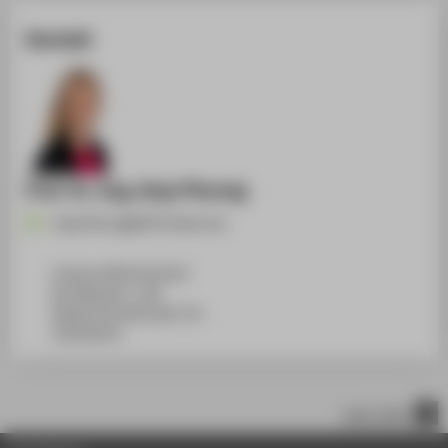
Kontakt
Prof. Dr.-Ing. Anja Pfennig
Anja.Pfennig@HTW-Berlin.de
Campus Wilhelminenhof
WH Gebäude C, 108
Wilhelminenhofstraße 75A
12459
Berlin
nach oben