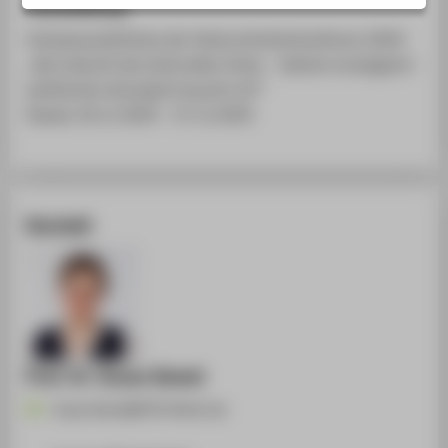
Veranstaltung
STUDIENINTERESSIERTE
Schwerpunktthema der Kulturministerkonferenz 2024:
STUDIERENDE
„Die Zukunft des kulturellen Erbes – Welche strategisch-
UNTERNEHMEN
politischen Konzepte braucht es?“
ALUMNI
Kassel, 26.11.2024 - 27.11.2024
PRESSE
BESCHÄFTIGTE
Kontakt
BELIEBTE SEITEN
DIGITALE DIENSTE
SERVICE
ÜBER DIE HTW BERLIN
Prof. Dr. Susan Kamel
Susan.Kamel@HTW-Berlin.de