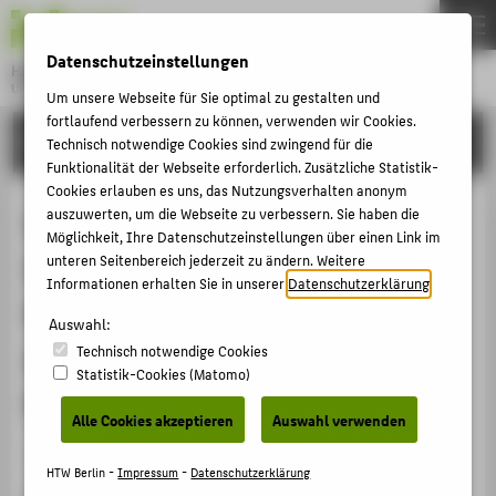
DE
EN
Datenschutzeinstellungen
Hochschule für Technik und Wirtschaft Berlin
University of Applied Sciences
Um unsere Webseite für Sie optimal zu gestalten und
Menu
fortlaufend verbessern zu können, verwenden wir Cookies.
THEMEN
FORSCHUNG
Technisch notwendige Cookies sind zwingend für die
HOCHSCHULE
Funktionalität der Webseite erforderlich. Zusätzliche Statistik-
Cookies erlauben es uns, das Nutzungsverhalten anonym
CAMPUS
Zurücktreten bitte! Gedanken zur
auszuwerten, um die Webseite zu verbessern. Sie haben die
Möglichkeit, Ihre Datenschutzeinstellungen über einen Link im
STUDIUM
Zugänglichkeit von
unteren Seitenbereich jederzeit zu ändern. Weitere
LEHRE
Informationen erhalten Sie in unserer
Datenschutzerklärung
.
Kultureinrichtungen aus
FORSCHUNG
Auswahl:
diskriminierungskritischer
Technisch notwendige Cookies
KARRIERE
Statistik-Cookies (Matomo)
Perspektive
INTERNATIONAL
Alle Cookies akzeptieren
Auswahl verwenden
Veranstaltungsbeitrag › Vortrag › 2024
INFORMATIONEN FÜR
HTW Berlin -
Impressum
-
Datenschutzerklärung