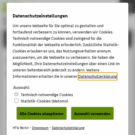
DE
EN
Datenschutzeinstellungen
Hochschule für Technik und Wirtschaft Berlin
University of Applied Sciences
Um unsere Webseite für Sie optimal zu gestalten und
Menu
fortlaufend verbessern zu können, verwenden wir Cookies.
THEMEN
FORSCHUNG
Technisch notwendige Cookies sind zwingend für die
Funktionalität der Webseite erforderlich. Zusätzliche Statistik-
HOCHSCHULE
Cookies erlauben es uns, das Nutzungsverhalten anonym
CAMPUS
auszuwerten, um die Webseite zu verbessern. Sie haben die
Beyond the return. Die translokale
Möglichkeit, Ihre Datenschutzeinstellungen über einen Link im
STUDIUM
unteren Seitenbereich jederzeit zu ändern. Weitere
Geschichte von Kwasi Boachi
Informationen erhalten Sie in unserer
Datenschutzerklärung
.
LEHRE
Veranstaltungsbeitrag › Vortrag › 2025
Auswahl:
FORSCHUNG
Technisch notwendige Cookies
KARRIERE
Veranstaltung
Statistik-Cookies (Matomo)
INTERNATIONAL
55. Deutscher Historikertag
Alle Cookies akzeptieren
Auswahl verwenden
Bonn, 16.09.2025 - 19.09.2025
INFORMATIONEN FÜR
HTW Berlin -
Impressum
-
Datenschutzerklärung
Homepage