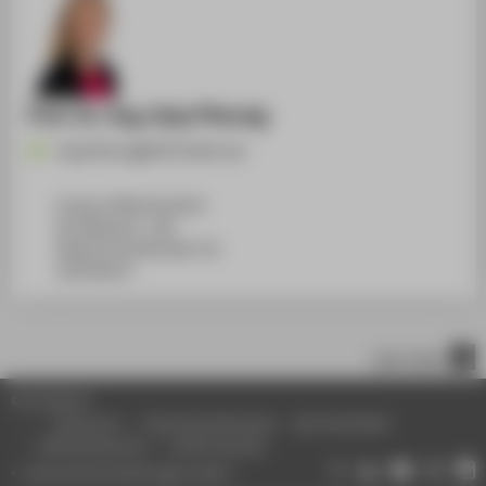
Prof. Dr.-Ing. Anja Pfennig
Anja.Pfennig@HTW-Berlin.de
Campus Wilhelminenhof
WH Gebäude C, 108
Wilhelminenhofstraße 75A
12459
Berlin
nach oben
© HTW Berlin
Impressum
Datenschutzhinweise
Barrierefreiheit
Gebärdensprache
Leichte Sprache
Datenschutzeinstellungen ändern