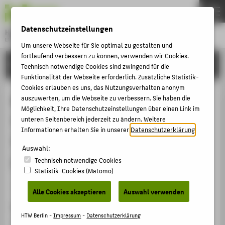
DE
EN
Datenschutzeinstellungen
Hochschule für Technik und Wirtschaft Berlin
University of Applied Sciences
Um unsere Webseite für Sie optimal zu gestalten und
Menu
fortlaufend verbessern zu können, verwenden wir Cookies.
THEMEN
FORSCHUNG
Technisch notwendige Cookies sind zwingend für die
HOCHSCHULE
Funktionalität der Webseite erforderlich. Zusätzliche Statistik-
Cookies erlauben es uns, das Nutzungsverhalten anonym
CAMPUS
REFLEKTIONEN – EIN WIRKSAMES
auszuwerten, um die Webseite zu verbessern. Sie haben die
Möglichkeit, Ihre Datenschutzeinstellungen über einen Link im
STUDIUM
TOOL ZUR VERBESSERUNG VON
unteren Seitenbereich jederzeit zu ändern. Weitere
LEHRE
Informationen erhalten Sie in unserer
Datenschutzerklärung
.
TEAM PERFORMANCE UND
FORSCHUNG
Auswahl:
INDIVIDUELLER LERNLEISTUNG?
Technisch notwendige Cookies
KARRIERE
Statistik-Cookies (Matomo)
INTERNATIONAL
Veranstaltungsbeitrag › Vortrag › 2025
Alle Cookies akzeptieren
Auswahl verwenden
Veranstaltung
INFORMATIONEN FÜR
HTW Berlin -
Impressum
-
Datenschutzerklärung
IPW 19. Ingenieurspädagogischen Regionaltagung