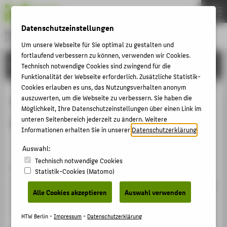
DE
EN
Datenschutzeinstellungen
Hochschule für Technik und Wirtschaft Berlin
University of Applied Sciences
Um unsere Webseite für Sie optimal zu gestalten und
Menu
fortlaufend verbessern zu können, verwenden wir Cookies.
THEMEN
FORSCHUNG
Technisch notwendige Cookies sind zwingend für die
HOCHSCHULE
Funktionalität der Webseite erforderlich. Zusätzliche Statistik-
Cookies erlauben es uns, das Nutzungsverhalten anonym
CAMPUS
Play, Game, Art: Game Design for
auszuwerten, um die Webseite zu verbessern. Sie haben die
Möglichkeit, Ihre Datenschutzeinstellungen über einen Link im
STUDIUM
Meaningful MR Experiences
unteren Seitenbereich jederzeit zu ändern. Weitere
LEHRE
Informationen erhalten Sie in unserer
Datenschutzerklärung
.
Veranstaltungsbeitrag › Eingeladener Vortrag › 2025
FORSCHUNG
Auswahl:
Technisch notwendige Cookies
KARRIERE
Veranstaltung
Statistik-Cookies (Matomo)
INTERNATIONAL
XR ART & NETWORKING – Playful Practices of Knowledge
Alle Cookies akzeptieren
Auswahl verwenden
Forschungs- und Weiterbildungszentrum für Kultur und
Informatik, 25.06.2025
INFORMATIONEN FÜR
HTW Berlin -
Impressum
-
Datenschutzerklärung