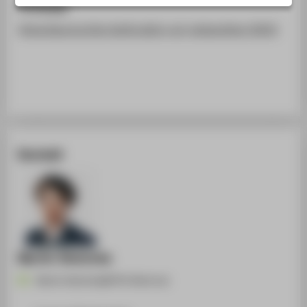
Homepage
STUDIENINTERESSIERTE
https://aurora.htw-berlin.de/xr-art-networking-2025/
STUDIERENDE
UNTERNEHMEN
ALUMNI
PRESSE
BESCHÄFTIGTE
Kontakt
BELIEBTE SEITEN
DIGITALE DIENSTE
SERVICE
ÜBER DIE HTW BERLIN
Martin Steinicke
Martin.Steinicke@HTW-Berlin.de