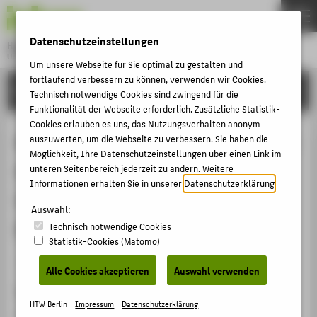
DE
EN
Datenschutzeinstellungen
Hochschule für Technik und Wirtschaft Berlin
University of Applied Sciences
Um unsere Webseite für Sie optimal zu gestalten und
Menu
fortlaufend verbessern zu können, verwenden wir Cookies.
THEMEN
FORSCHUNG
Technisch notwendige Cookies sind zwingend für die
HOCHSCHULE
Funktionalität der Webseite erforderlich. Zusätzliche Statistik-
Cookies erlauben es uns, das Nutzungsverhalten anonym
CAMPUS
REFLECTIONS – THE NEED OF CLOSE
auszuwerten, um die Webseite zu verbessern. Sie haben die
Möglichkeit, Ihre Datenschutzeinstellungen über einen Link im
STUDIUM
GUIDANCE TO BE SUPPORTIVE IN
unteren Seitenbereich jederzeit zu ändern. Weitere
LEHRE
Informationen erhalten Sie in unserer
Datenschutzerklärung
.
UNDERGRADUATE ENGINEERING
FORSCHUNG
Auswahl:
EDUCATION
Technisch notwendige Cookies
KARRIERE
Statistik-Cookies (Matomo)
INTERNATIONAL
Veranstaltungsbeitrag › Vortrag › 2025
Alle Cookies akzeptieren
Auswahl verwenden
Veranstaltung
INFORMATIONEN FÜR
HTW Berlin -
Impressum
-
Datenschutzerklärung
Annual Conference of the European Society for