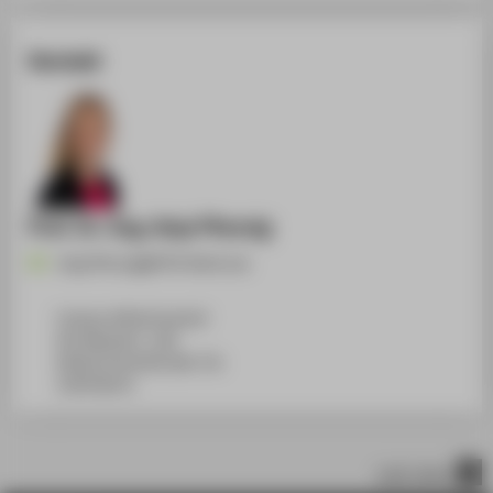
Kontakt
Prof. Dr.-Ing. Anja Pfennig
Anja.Pfennig@HTW-Berlin.de
Campus Wilhelminenhof
WH Gebäude C, 108
Wilhelminenhofstraße 75A
12459
Berlin
nach oben