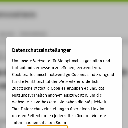
rtschaft Berlin
Menu
Karriere
International
Datenschutzeinstellungen
ng
Online-Forschungskatalog
Vorträge & Veranstaltungen
»Das Ende der
tive »KI« im Fokus von Kritik, Kultur und Gesellschaft
Um unsere Webseite für Sie optimal zu gestalten und
fortlaufend verbessern zu können, verwenden wir
 der Kreativität?« - Generative »KI
Cookies. Technisch notwendige Cookies sind zwingend
für die Funktionalität der Webseite erforderlich.
von Kritik, Kultur und Gesellschaft
Zusätzliche Statistik-Cookies erlauben es uns, das
Nutzungsverhalten anonym auszuwerten, um die
trag › Vortrag › 2025
Webseite zu verbessern. Sie haben die Möglichkeit,
Ihre Datenschutzeinstellungen über einen Link im
unteren Seitenbereich jederzeit zu ändern. Weitere
liner Festspiele
Informationen erhalten Sie in
25