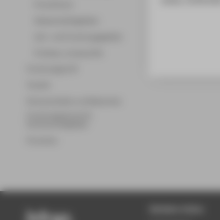
Promotionen
Wissenschaftsgebiete
Lehr- und Forschungsgebiete
Professor_innenprofile
Forschungsprofil
Transfer
Partnerschaften und Netzwerke
Forschungsservice für
Hochschulmitglieder
Promotion
Beliebte Seiten