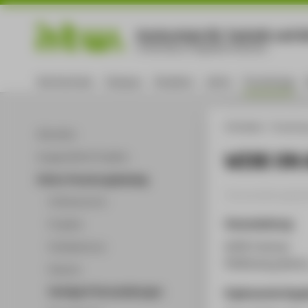
Hochschule für Technik und Wi
University of Applied Sciences
Hochschule
Campus
Studium
Lehre
Forschung
HTW Berlin
Forschu
Aktuelles
WISE ON 
Ausgewählte Projekte
Online-Forschungskatalog
Veranstaltungsbei
Volltextsuche
Veranstaltung
Projekte
WISE Festival
Publikationen
Pfefferberg Berli
Patente
Vorträge & Veranstaltungen
Ergänzende Anga