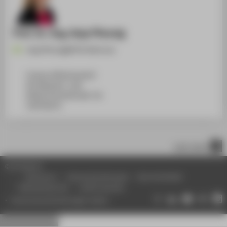
Prof. Dr.-Ing. Anja Pfennig
Anja.Pfennig@HTW-Berlin.de
Campus Wilhelminenhof
WH Gebäude C, 108
Wilhelminenhofstraße 75A
12459
Berlin
nach oben
© HTW Berlin
Impressum
Datenschutzhinweise
Barrierefreiheit
Gebärdensprache
Leichte Sprache
Datenschutzeinstellungen ändern