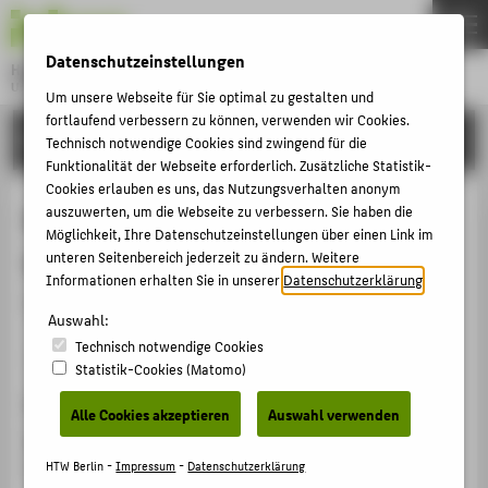
DE
EN
Datenschutzeinstellungen
Hochschule für Technik und Wirtschaft Berlin
University of Applied Sciences
Um unsere Webseite für Sie optimal zu gestalten und
Menu
fortlaufend verbessern zu können, verwenden wir Cookies.
THEMEN
FORSCHUNG
Technisch notwendige Cookies sind zwingend für die
HOCHSCHULE
Funktionalität der Webseite erforderlich. Zusätzliche Statistik-
Cookies erlauben es uns, das Nutzungsverhalten anonym
CAMPUS
MaWeG, Maschinenbau und
auszuwerten, um die Webseite zu verbessern. Sie haben die
Möglichkeit, Ihre Datenschutzeinstellungen über einen Link im
STUDIUM
Werkstoffe in der Grundschule
unteren Seitenbereich jederzeit zu ändern. Weitere
LEHRE
Informationen erhalten Sie in unserer
Datenschutzerklärung
.
"Übersetzung und Kräfte"
FORSCHUNG
Auswahl:
Technisch notwendige Cookies
KARRIERE
Veranstaltungsorganisation › Workshop › 2025
Statistik-Cookies (Matomo)
INTERNATIONAL
Veranstaltungsort, Datum
Alle Cookies akzeptieren
Auswahl verwenden
Berlin, Zehlendorf, Mühlenau Grundschule, Molsheimer
INFORMATIONEN FÜR
Straße 7, 10.11.2025
HTW Berlin -
Impressum
-
Datenschutzerklärung