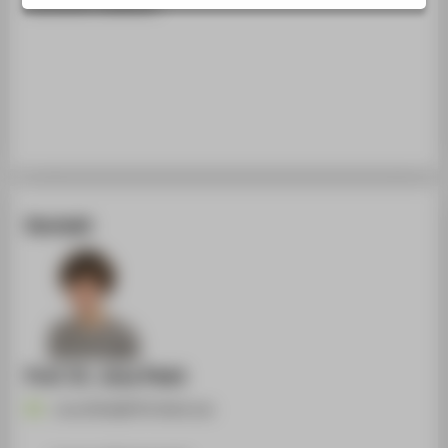
narrative-medium/
STUDIENINTERESSIERTE
STUDIERENDE
UNTERNEHMEN
ALUMNI
PRESSE
BESCHÄFTIGTE
Kontakt
BELIEBTE SEITEN
DIGITALE DIENSTE
SERVICE
ÜBER DIE HTW BERLIN
Prof. Dr. Jona Piehl
Jona.Piehl@HTW-Berlin.de