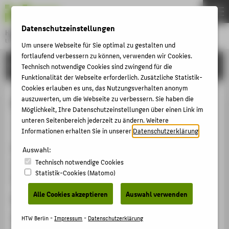
DE
EN
Datenschutzeinstellungen
Hochschule für Technik und Wirtschaft Berlin
University of Applied Sciences
Um unsere Webseite für Sie optimal zu gestalten und
Menu
fortlaufend verbessern zu können, verwenden wir Cookies.
THEMEN
FORSCHUNG
Technisch notwendige Cookies sind zwingend für die
HOCHSCHULE
Funktionalität der Webseite erforderlich. Zusätzliche Statistik-
Cookies erlauben es uns, das Nutzungsverhalten anonym
CAMPUS
Dreaming of Exhibition Graphics
auszuwerten, um die Webseite zu verbessern. Sie haben die
Möglichkeit, Ihre Datenschutzeinstellungen über einen Link im
STUDIUM
unteren Seitenbereich jederzeit zu ändern. Weitere
Veranstaltungsbeitrag › Seminar/Workshop › 2025
LEHRE
Informationen erhalten Sie in unserer
Datenschutzerklärung
.
Veranstaltung
FORSCHUNG
Auswahl:
Technisch notwendige Cookies
Space as a Narrative Medium
KARRIERE
Statistik-Cookies (Matomo)
Muze Zagreb/School of Design Zagreb, 10.11.2025
INTERNATIONAL
Alle Cookies akzeptieren
Auswahl verwenden
Homepage
INFORMATIONEN FÜR
https://muze.hr/en/uncategorized/space-as-a-
HTW Berlin -
Impressum
-
Datenschutzerklärung